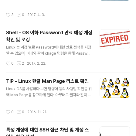
x 배포버전이 있다. 필자는 제일 처음 접했던 Linux OS가
2002년경 배포된 Redhat 7.x 버전 (현재 버전인 RHEL
작성시간
3
0
2017. 4. 3.
7.X 아님)이다보니 아직까지 CentOS, Oracle Enterpir
se Linux, Redhat Enterprise Linux등 Redhat 계열
Linux 배포버전이 다루기 편하고 익숙하 것이 사실이다.
Shell - OS 이하 Password 만료 예정 계정
아래 링크를 들어가면 300여종 이상의 Linux 배포판 및
확인 및 로깅
그 계보를 볼 수 있다. 정말 어마무시하다..... ㄷㄷㄷ 세상에
글 내용
는 아직 내가 다뤄보지 못한 Linux 배포판이 너무나 많
Linux 는 계정 별로 Password에 대한 만료 정책을 지정
다................... 후~ https://u..
할 수 있으며, 아래와 같이 chage 명령을 통해 Passwor
d 에 대한 정책을 지정하고 현황을 확인 할 수 있다. [root
작성시간
0
2
2017. 2. 22.
@centos5 ~]# [root@centos5 ~]# chage -l help
erchoi Last password change : Feb 04, 2017 Pa
ssword expires : Feb 05, 2017 Password inactiv
TIP - Linux 한글 Man Page 리스트 확인
e : never Account expires : never Minimum num
글 내용
Linux OS를 사용하다 보면 명령어 등의 사용법 확인을 위
ber of days between password change : 0 Maxi
해 Man Page를 참고하게 된다. 아무래도 필자와 같이 콩
mum number of days between password chang
글리시 수준의 영어 독해력을 갖는 사용자라면, 영문기반
e : 1 Number of days of ..
의 Man Page가 불편하기 마련이다. 만약 Linux OS를
작성시간
0
0
2016. 11. 21.
설치시 System Locale을 한글로 선택하였거나 이후 추
가로 한글로 변경하였다면, 한글 Man Page가 제공되는
Package에 한하여 한글 man page를 제공하게 된다.
특정 계정에 대한 SSH 접근 차단 및 계정 스
그럼 한글 Man Page는 어디에 있을까? 아래와 같이 한글