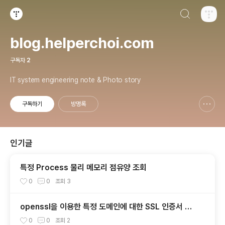
검색하기
티스토리
blog.helperchoi.com
구독자
2
IT system engineering note & Photo story
구독하기
방명록
신고하기 레이어
열기
인기글
특정 Process 물리 메모리 점유양 조회
0
0
조회
3
openssl을 이용한 특정 도메인에 대한 SSL 인증서 만
료일자 확인
0
0
조회
2