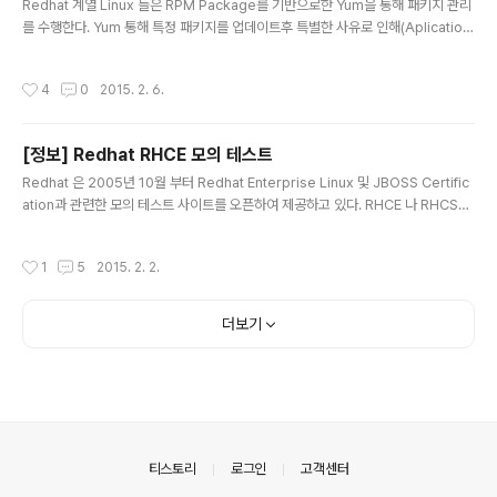
Redhat 계열 Linux 들은 RPM Package를 기반으로한 Yum을 통해 패키지 관리
를 수행한다. Yum 통해 특정 패키지를 업데이트후 특별한 사유로 인해(Aplication
Level의 의존성 문제등) 원복 및 기존버전으로 Downgrade 가 필요할 경우 아래
와 같이 수행 가능하다. 가. Yum Downgrade 1. yum check-update를 통한 업
작성시간
4
0
2015. 2. 6.
데이트 패키지 정보확인 (예시 : perl) [root@s-node01 ~]# [root@s-node0
1 ~]# yum check-update | grep perl perl.x86_64 4:5.8.8-43.el5_11 up
dates perl-DBD-Pg.x86_64 1.49-4.el5_8 base perl-XML-SAX.noarch
[정보] Redhat RHCE 모의 테스트
0.1..
글 내용
Redhat 은 2005년 10월 부터 Redhat Enterprise Linux 및 JBOSS Certific
ation과 관련한 모의 테스트 사이트를 오픈하여 제공하고 있다. RHCE 나 RHCSA
를 취득하고자 하는 사용자들은 시험전 아래 링크를 통해 모의 테스트를 진행할 수
있으며, 결과는 웹사이트 및 이메일을 통해 알려준다. ㄱ. 모의 테스트 - http://ww
작성시간
1
5
2015. 2. 2.
w.redhat.com/ko/services/training/skills-assessment ㄴ. 시험 일정 확인
및 등록 - https://www.apac.redhat.com/training/dates/ 참고로 본인은 아래
와 같은 결과를 받았다. Dear Kwang-min Choi, Thank you for using the Re
더보기
d Hat..
의안내
티스토리
로그인
고객센터