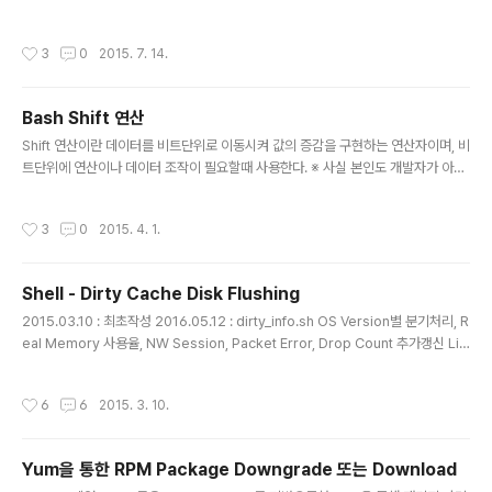
전체처리 IOPS나 Disk 응답 Latency 정보등을 얻을 수 있다. 만약 Storage 에서
특정 LUN 및 Volume 단위의 성능정보를 얻을 수 없다면, Linux OS 에서 제공하
작성시간
3
0
2015. 7. 14.
는 아래와 같은 방법으로 Disk의 Read/Write 속도를 측정 가능하다. 1. 특정 Volu
me에 대한 Disk Read Ahead Cache Size 확인 [root@TEST_DB1-NEW
~]# [root@TEST_DB1-NEW ~]# df -h Filesystem Size Used Avail Us
Bash Shift 연산
e% Mounted on ..
글 내용
Shift 연산이란 데이터를 비트단위로 이동시켜 값의 증감을 구현하는 연산자이며, 비
트단위에 연산이나 데이터 조작이 필요할때 사용한다. ※ 사실 본인도 개발자가 아닌
지라 Shift 연산을 언제 왜 써야 하는지는 아직도 이해하지 못하고 있음. Bash Shel
l 에서도 아래와 같이 Shift 연산 기능을 제공하고 있다. 1. Right 연산의 표현과 계산
작성시간
3
0
2015. 4. 1.
방식 [root@s-node01 ~]# [root@s-node01 ~]# echo $(( 100 >> 4 )) 6
- 10진수 데이터 100을 표현한 2진 Bit(1100100)를 오른쪽으로 4Bit 이동 - 계산
식 : 100 / 2^4 = 6 (나머지 값은 버림) 2. Left 연산의 표현과 계산 방식 [root@s
Shell - Dirty Cache Disk Flushing
-node01 ~]# [root@s-n..
글 내용
2015.03.10 : 최초작성 2016.05.12 : dirty_info.sh OS Version별 분기처리, R
eal Memory 사용율, NW Session, Packet Error, Drop Count 추가갱신 Lin
ux Kernel은 Disk I/O에 대한 응답성능 향상을 위해 Disk에 적재된 데이터에 대한
Cache 즉 Page 확보를 통해 장치간 성능차를 극복한다고 일전의 게시물을 통해
작성시간
6
6
2015. 3. 10.
설명한적이 있다. (http://blog.helperchoi.com/86) Page Cache로 적재된 데
이터에 대해서 Update성 I/O 가 인입되면 즉 Dirty Page Cache가 발생되면, Li
nux kernel 은 다음과 같은 설정값에 의해 해당 데이터를 Disk 영역으로 Flushin
Yum을 통한 RPM Package Downgrade 또는 Download
g 하게된..
글 내용