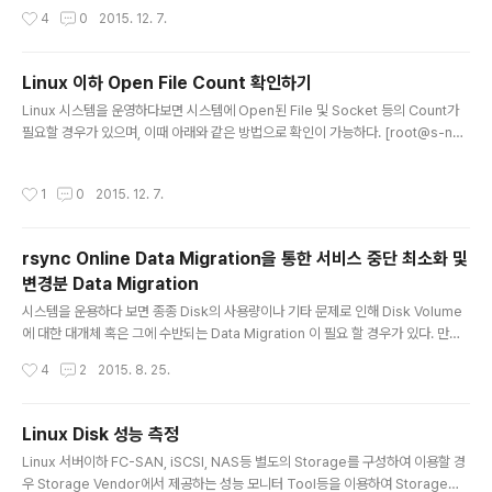
e% Mounted on /dev/xvda2 20G 1.9G 17G 10% / /dev/xvda7 29G 29
provides */lsb_re..
작성시간
4
0
2015. 12. 7.
G 0 100% /home /dev/xvda6 20G 694M 18G 4% /var /dev/xvda5 20
G 3.5G 15G 19% /usr /dev/xvda1 99M 39M 55M 42% /boot tmpfs 22
G 0 22G 0% /dev/shm /dev/xvdb1 99G 13G 81G 14%..
Linux 이하 Open File Count 확인하기
글 내용
Linux 시스템을 운영하다보면 시스템에 Open된 File 및 Socket 등의 Count가
필요할 경우가 있으며, 이때 아래와 같은 방법으로 확인이 가능하다. [root@s-nod
e01 ~]# [root@s-node01 ~]# echo "OS Total Open File & Socket Cou
nt - `lsof | wc -l `" OS Total Open File & Socket Count - 637 [root@s-
작성시간
1
0
2015. 12. 7.
node01 ~]# [root@s-node01 ~]# system root를 제외한 일반 사용자 계정
에서 Open된 File Count 하기 [root@Test01 ~]# [root@Test01 ~]# lsof |
awk '$3 !~ /root/ {print $0}' | wc -l 1153..
rsync Online Data Migration을 통한 서비스 중단 최소화 및
변경분 Data Migration
글 내용
시스템을 운용하다 보면 종종 Disk의 사용량이나 기타 문제로 인해 Disk Volume
에 대한 대개체 혹은 그에 수반되는 Data Migration 이 필요 할 경우가 있다. 만약
Migration 대상 Data의 Size가 작거나 24x7 형태의 실시간성 서비스를 제공하
작성시간
4
2
2015. 8. 25.
지 않는 시스템이라면, Data를 Migration 하는 동안 서비스를 중단시켜, 변경분 데
이터의 발생을 막고 데이터의 무결성과 정합성을 보장 할 수 있을 것이다. 하지만 Mi
gration 대상 데이터의 Size가 비교적 커서, Migration에 수반되는 서비스 중단시
Linux Disk 성능 측정
간이 길어 질 수 밖에 없다면, 해당 작업에 대한 비지니스적인 의사결정을 통해 리스
글 내용
Linux 서버이하 FC-SAN, iSCSI, NAS등 별도의 Storage를 구성하여 이용할 경
크를 감수 해야한다. 시스템의 운영자로서 이러한 리스크를 최소화 하는 것은 책임과
우 Storage Vendor에서 제공하는 성능 모니터 Tool등을 이용하여 Storage의
의무..