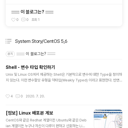
::::::: 이 블로그는? :::::::
0
0
조회
1
System Story/CentOS 5,6
분류 전체보기
주요 글 목록
::::::: 이 블로그는? :::::::
공지
Shell - 변수 타입 확인하기
글 내용
Unix 및 Linux OS에서 제공하는 Shell은 기본적으로 변수에 대한 Type을 정의하
지 않는다. 이런 변수할당 유형을 약타입(Weakly Typed) 이라고 표현한다. 반면
에 C언어나 Go Lang 등은 변수의 선언시 Type을 미리 정의해 줘야하는 강타입(S
trong Typed) 언어이다. 무튼간에, Shell 과 같은 약타입 언어들은 변수의 타입을
작성시간
4
0
2020. 7. 20.
미리정의 할 필요없이 사용자가 필요에 따라 유연하게 정의해서 사용할 수 있는 장점
이 있는 반면, 변수에 대입 될 실 데이터에 대한 타입 문제로 인해 의도치 않은 Scrip
t 오류를 겪게되는 단점도 있다. 때문에 Shell Script 를 통해 Logic 을 구현할 때는
[정보] Linux 배포본 계보
반드시 아래 예시와 같이, 사용중인 변수에 대입된 값이 Null 인지 Not N..
글 내용
CentOS와 같은 Redhat 계열이든 Ubuntu와 같은 Deb
ian 계열이든 누구나 자신이 다루이 편하고 선호하는 Linu