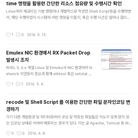
time 명령을 활용한 간단한 리소스 점유량 및 수행시간 확인
er 역시 제공 및 설치된 Package에 따라 상기 영역들에
글 내용
Linux에서 제공되는 기본 명령어나 개별적으로 작성한 Shell Script등을 수행하면
보관이 되며, 아래와 같은 과정을 통해 현재 사용중인 Ethe
서, 해당 수행작업이 시스템에 어떤 영향을 미칠지, 혹은 수행 시간은 얼마나 걸리는
rnet NIC H/W 모델의 확인과 함께 해당 NIC의 Driver
지 궁금할 경우가 있다. time 명령어를 사용하면 해당 작업에 소요되는 시간을 확인
종류 및 Version 등을 확인 후 어떤 Package를 설치하
할 수 있지만 소요되는 System CPU나 Memory 사용량, 해당 Process의 처리
면 해당 Driver를 Updat..
작성시간
1
0
2016. 5. 13.
를 위한 CPU Context Switch 이 궁금하다면 아래와 같이 time 명령에 포함된 -v
옵션을 활용해 보자. 1. time 명령을 통해 URL의 Webserver 상태를 Check 하는
Shell Script가 수행될때 소요되는 Resouce와 소요 시간 확인하기 [root@TES
Emulex NIC 환경에서 RX Packet Drop
T01 shell]# [root@TEST01 shell]# cat lis..
발생시 조치
글 내용
RHEL 5, 6.x 계열 Linux 및 Emulex사 NIC 환경에서 N
etwork 지연등의 증상과 함께 ethtool 혹은 netstat 명
령등으로 수신 Packet의 Drop 내역 수반된다면 아래와
작성시간
1
1
2016. 5. 4.
같은 조치를 통해 증상을 개선할 수 있다. 우선 결론부터 말
하자면 Emulex사 NIC를 사용하는 RHEL 5, 6.x 계열 Li
nux를 사용하는 환경에서, NIC Parameter 중 TCP 패
recode 및 Shell Script 를 이용한 간단한 파일 문자인코딩 변
킷의 최대 분할 전송단위(Jumbo frame)인 MTU 기본
경하기
값은 1500으로 정의되어 있으나 이를 iSCSI 등의 TCP/I
글 내용
P 기반 IP-SAN등의 성능개선을 위해 MTU 9000 등으
각기 다른 개발환경 및 에디터등에서 코딩 및 저장된 파일들은 의도치 않게 원치 않
로 조정했을 경우, 수신되는 Packet의 사이즈에 비해 허
는 인코딩 상태로 서버에 배포되는 경우가 있다. 이는 곧 Apache, Tomcat 등 WE
용가능한 Flagment Size 가 작기 때문에 RX Packet
B/WAS Aplicaiton Server의 Charset 설정 환경등에 의해 경우에 따라 파일 인
작성시간
0
0
2016. 4. 8.
에..
코딩 문제로 이어질 수 있다. 이때 아래와 같이 Linux 에서 제공하는 recode Util과