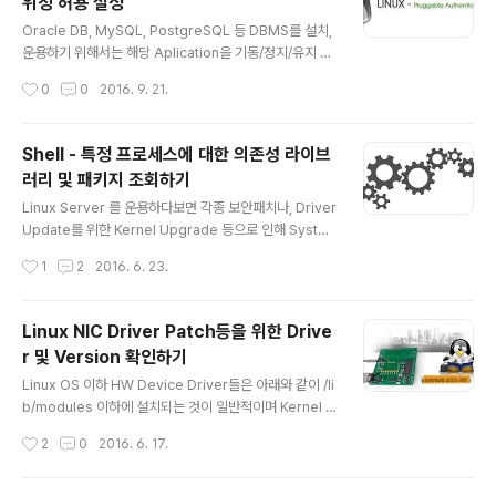
위칭 허용 설정
man page 위치는 /usr/share/man/ko 디렉토리 이하
글 내용
에 설치되며, 다음과 같은 명령 수행을 통해 현재 시스템에
Oracle DB, MySQL, PostgreSQL 등 DBMS를 설치,
설치되어있는 한글 Man Page 수와 리스트를 확인 할 수
운용하기 위해서는 해당 Aplication을 기동/정지/유지 보
있다. [root@centos5 ~]# ..
수하기 위한 전용계정을 필요로 하게 된다. 해당 OS 계정
작성시간
0
0
2016. 9. 21.
은 DBMS를 직접 제어할 수 있는 SQL Plus나 pSQL등
의 권한이 있기 때문에 보안상 계정에 대한 접근을 제어할
필요가 있을 때가 있다. 만약 DBMS 운용계정등 특정 용도
Shell - 특정 프로세스에 대한 의존성 라이브
로 만들어진 OS 계정에 대한 SSH 원격 로그인 차단과 함
러리 및 패키지 조회하기
께,특정 계정에서만 해당 계정을 Switching 할 수 있도록
글 내용
설정이 필요하다면, 아래와 같이 PAM 인증 Module 설정
Linux Server 를 운용하다보면 각종 보안패치나, Driver
을 통해 해당 요건을 설정 할 수 있다. 다만 해당 설정은 SS
Update를 위한 Kernel Upgrade 등으로 인해 Syste
H 및 PAM Base로 동작 하기 때문에 서버에 SSH 이외에
m Library 나 연관 패키지등이 교체 될 때가 있다. 이때 문
작성시간
1
2
2016. 6. 23.
telnet과 같은 원격제어 ..
제되는 것이 Dependuncy 즉 시스템 의존성이다. Linux
OS에서 실행되는 여러 Process들은 OS에서 제공되는
System Library 나 각종 패키지에서 제공되는 Proces
Linux NIC Driver Patch등을 위한 Drive
s등 간에 상호 의존성을 갖게된다. 때문에 관련 패키지의
r 및 Version 확인하기
교체로 인해 의도치 않은 Process 오류를 만날 수 있다.
글 내용
물론 Yum Repository를 통해 제공되는 모든 RPM Pac
Linux OS 이하 HW Device Driver들은 아래와 같이 /li
kage는 Update나 Install 시 자동으로 연관 의존성 패키
b/modules 이하에 설치되는 것이 일반적이며 Kernel P
지를 검색하여 함께 처리해 주기때문에 문제가 없지만, 특
ackage에 함께 내장 배포되는 Driver들은 /lib/module
작성시간
2
0
2016. 6. 17.
정 Ve..
s/2.6.18-410.el5/kernel 영역에 그 외에 별도 Packa
ge로 설치되어 관리되는 Driver들은 /lib/modules/2.
6.18-410.el5/extra 영역에 보관된다. 때문에 NIC Driv