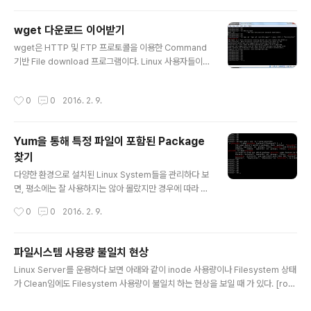
간단한 Shell Script 를 활용한다면 쉽게 해결 할 수 있을 것이다. 1. recode Util
설치 [root@Test01 shell]# [root@Test01 shell]# yum -y install recode
wget 다운로드 이어받기
Loaded plugins: allowdowngrade, downloadonly, fastestmirror, prior
글 내용
wget은 HTTP 및 FTP 프로토콜을 이용한 Command
it..
기반 File download 프로그램이다. Linux 사용자들이라
면 굉장히 익숙한 커맨드중 하나인데 얼마전 동료를 통해
나름 꿀팁(?)을 전해들어 공유한다 보통 wget으로 파일을
작성시간
0
0
2016. 2. 9.
다운로드중 네트워크 단절이나 기타 사유등으로 다운로드
가 끊기게 되면, 의례 다시 받는 과정을 거치곤 했다. 하지
만 아래와 같이 wget에는 이어받기 옵션이 있었다는 사
Yum을 통해 특정 파일이 포함된 Package
실............... 그간 나는 뭘 해왔던 것인가.................. =ㅅ =
찾기
1. wget 이어받기 옵션을 통한 파일 Download [root@
글 내용
centos7 lang_go]# [root@centos7 lang_go]# w
다양한 환경으로 설치된 Linux System들을 관리하다 보
get https://storage.googleapis...
면, 평소에는 잘 사용하지는 않아 몰랐지만 경우에 따라 필
요하게된 명령어나, 유틸리티가 있을 수 있다. 이럴때 간단
작성시간
0
0
2016. 2. 9.
히 Yum을 이용하여 해당 파일(유틸리티)이 포함된 Pack
age를 찾고, 설치하는 과정을 살펴보도록 한다. 1. Yum을
통해 lsb_release 명령이 포함된 Package 찾기 [root
파일시스템 사용량 불일치 현상
@centos7 ~]# [root@centos7 ~]# [root@cento
글 내용
Linux Server를 운용하다 보면 아래와 같이 inode 사용량이나 Filesystem 상태
s7 ~]# lsb_release -bash: lsb_release: comman
가 Clean임에도 Filesystem 사용량이 불일치 하는 현상을 보일 때 가 있다. [root
d not found [root@centos7 ~]# [root@centos7
@WAS01 ~]# [root@WAS01 ~]# df -h Filesystem Size Used Avail Us
~]# [root@centos7 ~]# [root@centos7 ~]# yum