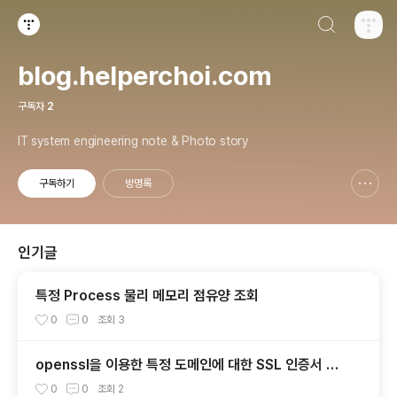
검색하기
티스토리
blog.helperchoi.com
구독자
2
IT system engineering note & Photo story
구독하기
방명록
신고하기 레이어
열기
인기글
특정 Process 물리 메모리 점유양 조회
0
0
조회
3
openssl을 이용한 특정 도메인에 대한 SSL 인증서 만
료일자 확인
0
0
조회
2