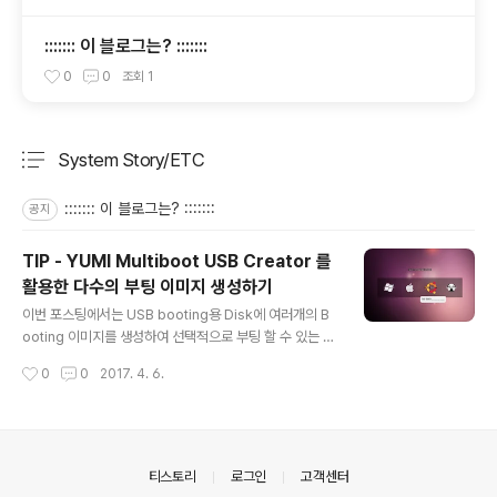
::::::: 이 블로그는? :::::::
0
0
조회
1
System Story/ETC
분류 전체보기
주요 글 목록
::::::: 이 블로그는? :::::::
공지
TIP - YUMI Multiboot USB Creator 를
활용한 다수의 부팅 이미지 생성하기
글 내용
이번 포스팅에서는 USB booting용 Disk에 여러개의 B
ooting 이미지를 생성하여 선택적으로 부팅 할 수 있는 Y
UMI Multiboot USB Creator 에 대해서 알아 보고자 한
작성시간
0
0
2017. 4. 6.
다. 1. 우선 URL을 통해 YUMI Multiboot USB Creator
를 Download 한다 - https://www.pendrivelinux.co
m/yumi-multiboot-usb-creator/ 2. 다운로드 받은 Y
UMI 실행후 아래와 같이 라이센스 동의를 Click 한다. 3.
아래와 같이 생성할 USB Drivce 선택, OS, Booting 용
의안내
티스토리
로그인
고객센터
ISO 이미지를 선택하고 Create 를 Click 한다. 4. Booti