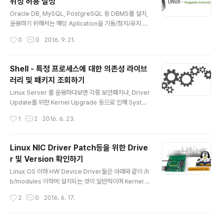
위칭 허용 설정
man page 위치는 /usr/share/man/ko 디렉토리 이하
글 내용
에 설치되며, 다음과 같은 명령 수행을 통해 현재 시스템에
Oracle DB, MySQL, PostgreSQL 등 DBMS를 설치,
설치되어있는 한글 Man Page 수와 리스트를 확인 할 수
운용하기 위해서는 해당 Aplication을 기동/정지/유지 보
있다. [root@centos5 ~]# ..
수하기 위한 전용계정을 필요로 하게 된다. 해당 OS 계정
작성시간
0
0
2016. 9. 21.
은 DBMS를 직접 제어할 수 있는 SQL Plus나 pSQL등
의 권한이 있기 때문에 보안상 계정에 대한 접근을 제어할
필요가 있을 때가 있다. 만약 DBMS 운용계정등 특정 용도
Shell - 특정 프로세스에 대한 의존성 라이브
로 만들어진 OS 계정에 대한 SSH 원격 로그인 차단과 함
러리 및 패키지 조회하기
께,특정 계정에서만 해당 계정을 Switching 할 수 있도록
글 내용
설정이 필요하다면, 아래와 같이 PAM 인증 Module 설정
Linux Server 를 운용하다보면 각종 보안패치나, Driver
을 통해 해당 요건을 설정 할 수 있다. 다만 해당 설정은 SS
Update를 위한 Kernel Upgrade 등으로 인해 Syste
H 및 PAM Base로 동작 하기 때문에 서버에 SSH 이외에
m Library 나 연관 패키지등이 교체 될 때가 있다. 이때 문
작성시간
1
2
2016. 6. 23.
telnet과 같은 원격제어 ..
제되는 것이 Dependuncy 즉 시스템 의존성이다. Linux
OS에서 실행되는 여러 Process들은 OS에서 제공되는
System Library 나 각종 패키지에서 제공되는 Proces
Linux NIC Driver Patch등을 위한 Drive
s등 간에 상호 의존성을 갖게된다. 때문에 관련 패키지의
r 및 Version 확인하기
교체로 인해 의도치 않은 Process 오류를 만날 수 있다.
글 내용
물론 Yum Repository를 통해 제공되는 모든 RPM Pac
Linux OS 이하 HW Device Driver들은 아래와 같이 /li
kage는 Update나 Install 시 자동으로 연관 의존성 패키
b/modules 이하에 설치되는 것이 일반적이며 Kernel P
지를 검색하여 함께 처리해 주기때문에 문제가 없지만, 특
ackage에 함께 내장 배포되는 Driver들은 /lib/module
작성시간
2
0
2016. 6. 17.
정 Ve..
s/2.6.18-410.el5/kernel 영역에 그 외에 별도 Packa
ge로 설치되어 관리되는 Driver들은 /lib/modules/2.
6.18-410.el5/extra 영역에 보관된다. 때문에 NIC Driv