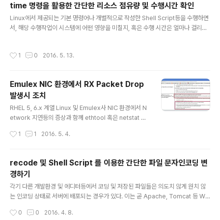
time 명령을 활용한 간단한 리소스 점유량 및 수행시간 확인
er 역시 제공 및 설치된 Package에 따라 상기 영역들에
글 내용
Linux에서 제공되는 기본 명령어나 개별적으로 작성한 Shell Script등을 수행하면
보관이 되며, 아래와 같은 과정을 통해 현재 사용중인 Ethe
서, 해당 수행작업이 시스템에 어떤 영향을 미칠지, 혹은 수행 시간은 얼마나 걸리는
rnet NIC H/W 모델의 확인과 함께 해당 NIC의 Driver
지 궁금할 경우가 있다. time 명령어를 사용하면 해당 작업에 소요되는 시간을 확인
종류 및 Version 등을 확인 후 어떤 Package를 설치하
할 수 있지만 소요되는 System CPU나 Memory 사용량, 해당 Process의 처리
면 해당 Driver를 Updat..
작성시간
1
0
2016. 5. 13.
를 위한 CPU Context Switch 이 궁금하다면 아래와 같이 time 명령에 포함된 -v
옵션을 활용해 보자. 1. time 명령을 통해 URL의 Webserver 상태를 Check 하는
Shell Script가 수행될때 소요되는 Resouce와 소요 시간 확인하기 [root@TES
Emulex NIC 환경에서 RX Packet Drop
T01 shell]# [root@TEST01 shell]# cat lis..
발생시 조치
글 내용
RHEL 5, 6.x 계열 Linux 및 Emulex사 NIC 환경에서 N
etwork 지연등의 증상과 함께 ethtool 혹은 netstat 명
령등으로 수신 Packet의 Drop 내역 수반된다면 아래와
작성시간
1
1
2016. 5. 4.
같은 조치를 통해 증상을 개선할 수 있다. 우선 결론부터 말
하자면 Emulex사 NIC를 사용하는 RHEL 5, 6.x 계열 Li
nux를 사용하는 환경에서, NIC Parameter 중 TCP 패
recode 및 Shell Script 를 이용한 간단한 파일 문자인코딩 변
킷의 최대 분할 전송단위(Jumbo frame)인 MTU 기본
경하기
값은 1500으로 정의되어 있으나 이를 iSCSI 등의 TCP/I
글 내용
P 기반 IP-SAN등의 성능개선을 위해 MTU 9000 등으
각기 다른 개발환경 및 에디터등에서 코딩 및 저장된 파일들은 의도치 않게 원치 않
로 조정했을 경우, 수신되는 Packet의 사이즈에 비해 허
는 인코딩 상태로 서버에 배포되는 경우가 있다. 이는 곧 Apache, Tomcat 등 WE
용가능한 Flagment Size 가 작기 때문에 RX Packet
B/WAS Aplicaiton Server의 Charset 설정 환경등에 의해 경우에 따라 파일 인
작성시간
0
0
2016. 4. 8.
에..
코딩 문제로 이어질 수 있다. 이때 아래와 같이 Linux 에서 제공하는 recode Util과