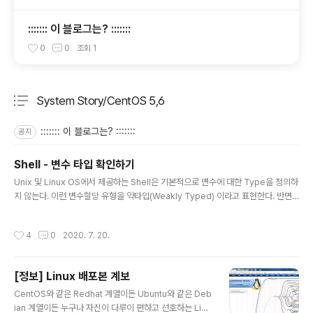
::::::: 이 블로그는? :::::::
0
0
조회
1
System Story/CentOS 5,6
분류 전체보기
주요 글 목록
::::::: 이 블로그는? :::::::
공지
Shell - 변수 타입 확인하기
글 내용
Unix 및 Linux OS에서 제공하는 Shell은 기본적으로 변수에 대한 Type을 정의하
지 않는다. 이런 변수할당 유형을 약타입(Weakly Typed) 이라고 표현한다. 반면
에 C언어나 Go Lang 등은 변수의 선언시 Type을 미리 정의해 줘야하는 강타입(S
trong Typed) 언어이다. 무튼간에, Shell 과 같은 약타입 언어들은 변수의 타입을
작성시간
4
0
2020. 7. 20.
미리정의 할 필요없이 사용자가 필요에 따라 유연하게 정의해서 사용할 수 있는 장점
이 있는 반면, 변수에 대입 될 실 데이터에 대한 타입 문제로 인해 의도치 않은 Scrip
t 오류를 겪게되는 단점도 있다. 때문에 Shell Script 를 통해 Logic 을 구현할 때는
[정보] Linux 배포본 계보
반드시 아래 예시와 같이, 사용중인 변수에 대입된 값이 Null 인지 Not N..
글 내용
CentOS와 같은 Redhat 계열이든 Ubuntu와 같은 Deb
ian 계열이든 누구나 자신이 다루이 편하고 선호하는 Linu