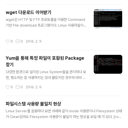
간단한 Shell Script 를 활용한다면 쉽게 해결 할 수 있을 것이다. 1. recode Util
설치 [root@Test01 shell]# [root@Test01 shell]# yum -y install recode
wget 다운로드 이어받기
Loaded plugins: allowdowngrade, downloadonly, fastestmirror, prior
글 내용
wget은 HTTP 및 FTP 프로토콜을 이용한 Command
it..
기반 File download 프로그램이다. Linux 사용자들이라
면 굉장히 익숙한 커맨드중 하나인데 얼마전 동료를 통해
나름 꿀팁(?)을 전해들어 공유한다 보통 wget으로 파일을
작성시간
0
0
2016. 2. 9.
다운로드중 네트워크 단절이나 기타 사유등으로 다운로드
가 끊기게 되면, 의례 다시 받는 과정을 거치곤 했다. 하지
만 아래와 같이 wget에는 이어받기 옵션이 있었다는 사
Yum을 통해 특정 파일이 포함된 Package
실............... 그간 나는 뭘 해왔던 것인가.................. =ㅅ =
찾기
1. wget 이어받기 옵션을 통한 파일 Download [root@
글 내용
centos7 lang_go]# [root@centos7 lang_go]# w
다양한 환경으로 설치된 Linux System들을 관리하다 보
get https://storage.googleapis...
면, 평소에는 잘 사용하지는 않아 몰랐지만 경우에 따라 필
요하게된 명령어나, 유틸리티가 있을 수 있다. 이럴때 간단
작성시간
0
0
2016. 2. 9.
히 Yum을 이용하여 해당 파일(유틸리티)이 포함된 Pack
age를 찾고, 설치하는 과정을 살펴보도록 한다. 1. Yum을
통해 lsb_release 명령이 포함된 Package 찾기 [root
파일시스템 사용량 불일치 현상
@centos7 ~]# [root@centos7 ~]# [root@cento
글 내용
Linux Server를 운용하다 보면 아래와 같이 inode 사용량이나 Filesystem 상태
s7 ~]# lsb_release -bash: lsb_release: comman
가 Clean임에도 Filesystem 사용량이 불일치 하는 현상을 보일 때 가 있다. [root
d not found [root@centos7 ~]# [root@centos7
@WAS01 ~]# [root@WAS01 ~]# df -h Filesystem Size Used Avail Us
~]# [root@centos7 ~]# [root@centos7 ~]# yum