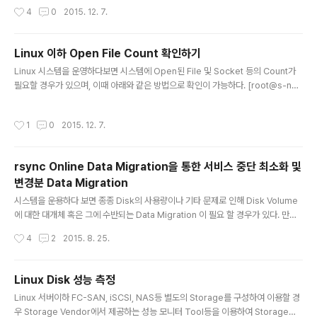
e% Mounted on /dev/xvda2 20G 1.9G 17G 10% / /dev/xvda7 29G 29
provides */lsb_re..
작성시간
4
0
2015. 12. 7.
G 0 100% /home /dev/xvda6 20G 694M 18G 4% /var /dev/xvda5 20
G 3.5G 15G 19% /usr /dev/xvda1 99M 39M 55M 42% /boot tmpfs 22
G 0 22G 0% /dev/shm /dev/xvdb1 99G 13G 81G 14%..
Linux 이하 Open File Count 확인하기
글 내용
Linux 시스템을 운영하다보면 시스템에 Open된 File 및 Socket 등의 Count가
필요할 경우가 있으며, 이때 아래와 같은 방법으로 확인이 가능하다. [root@s-nod
e01 ~]# [root@s-node01 ~]# echo "OS Total Open File & Socket Cou
nt - `lsof | wc -l `" OS Total Open File & Socket Count - 637 [root@s-
작성시간
1
0
2015. 12. 7.
node01 ~]# [root@s-node01 ~]# system root를 제외한 일반 사용자 계정
에서 Open된 File Count 하기 [root@Test01 ~]# [root@Test01 ~]# lsof |
awk '$3 !~ /root/ {print $0}' | wc -l 1153..
rsync Online Data Migration을 통한 서비스 중단 최소화 및
변경분 Data Migration
글 내용
시스템을 운용하다 보면 종종 Disk의 사용량이나 기타 문제로 인해 Disk Volume
에 대한 대개체 혹은 그에 수반되는 Data Migration 이 필요 할 경우가 있다. 만약
Migration 대상 Data의 Size가 작거나 24x7 형태의 실시간성 서비스를 제공하
작성시간
4
2
2015. 8. 25.
지 않는 시스템이라면, Data를 Migration 하는 동안 서비스를 중단시켜, 변경분 데
이터의 발생을 막고 데이터의 무결성과 정합성을 보장 할 수 있을 것이다. 하지만 Mi
gration 대상 데이터의 Size가 비교적 커서, Migration에 수반되는 서비스 중단시
Linux Disk 성능 측정
간이 길어 질 수 밖에 없다면, 해당 작업에 대한 비지니스적인 의사결정을 통해 리스
글 내용
Linux 서버이하 FC-SAN, iSCSI, NAS등 별도의 Storage를 구성하여 이용할 경
크를 감수 해야한다. 시스템의 운영자로서 이러한 리스크를 최소화 하는 것은 책임과
우 Storage Vendor에서 제공하는 성능 모니터 Tool등을 이용하여 Storage의
의무..