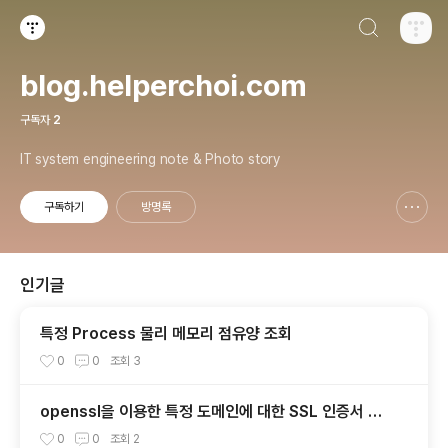
검색하기
티스토리
blog.helperchoi.com
구독자
2
IT system engineering note & Photo story
구독하기
방명록
신고하기 레이어
열기
인기글
특정 Process 물리 메모리 점유양 조회
0
0
조회
3
openssl을 이용한 특정 도메인에 대한 SSL 인증서 만
료일자 확인
0
0
조회
2