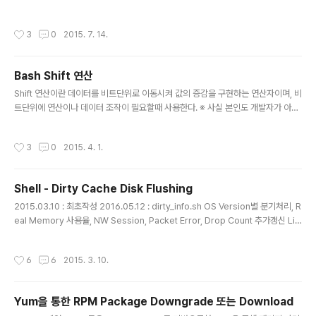
전체처리 IOPS나 Disk 응답 Latency 정보등을 얻을 수 있다. 만약 Storage 에서
특정 LUN 및 Volume 단위의 성능정보를 얻을 수 없다면, Linux OS 에서 제공하
작성시간
3
0
2015. 7. 14.
는 아래와 같은 방법으로 Disk의 Read/Write 속도를 측정 가능하다. 1. 특정 Volu
me에 대한 Disk Read Ahead Cache Size 확인 [root@TEST_DB1-NEW
~]# [root@TEST_DB1-NEW ~]# df -h Filesystem Size Used Avail Us
Bash Shift 연산
e% Mounted on ..
글 내용
Shift 연산이란 데이터를 비트단위로 이동시켜 값의 증감을 구현하는 연산자이며, 비
트단위에 연산이나 데이터 조작이 필요할때 사용한다. ※ 사실 본인도 개발자가 아닌
지라 Shift 연산을 언제 왜 써야 하는지는 아직도 이해하지 못하고 있음. Bash Shel
l 에서도 아래와 같이 Shift 연산 기능을 제공하고 있다. 1. Right 연산의 표현과 계산
작성시간
3
0
2015. 4. 1.
방식 [root@s-node01 ~]# [root@s-node01 ~]# echo $(( 100 >> 4 )) 6
- 10진수 데이터 100을 표현한 2진 Bit(1100100)를 오른쪽으로 4Bit 이동 - 계산
식 : 100 / 2^4 = 6 (나머지 값은 버림) 2. Left 연산의 표현과 계산 방식 [root@s
Shell - Dirty Cache Disk Flushing
-node01 ~]# [root@s-n..
글 내용
2015.03.10 : 최초작성 2016.05.12 : dirty_info.sh OS Version별 분기처리, R
eal Memory 사용율, NW Session, Packet Error, Drop Count 추가갱신 Lin
ux Kernel은 Disk I/O에 대한 응답성능 향상을 위해 Disk에 적재된 데이터에 대한
Cache 즉 Page 확보를 통해 장치간 성능차를 극복한다고 일전의 게시물을 통해
작성시간
6
6
2015. 3. 10.
설명한적이 있다. (http://blog.helperchoi.com/86) Page Cache로 적재된 데
이터에 대해서 Update성 I/O 가 인입되면 즉 Dirty Page Cache가 발생되면, Li
nux kernel 은 다음과 같은 설정값에 의해 해당 데이터를 Disk 영역으로 Flushin
Yum을 통한 RPM Package Downgrade 또는 Download
g 하게된..
글 내용