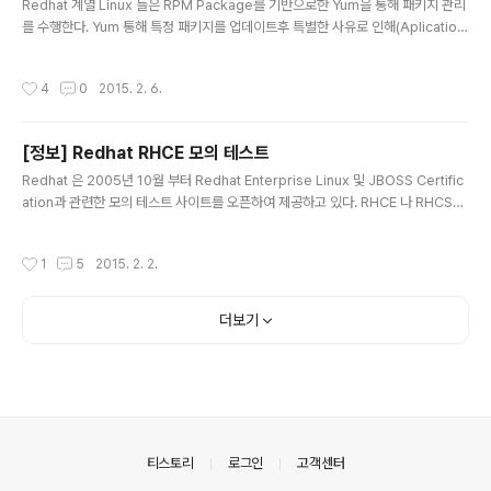
Redhat 계열 Linux 들은 RPM Package를 기반으로한 Yum을 통해 패키지 관리
를 수행한다. Yum 통해 특정 패키지를 업데이트후 특별한 사유로 인해(Aplication
Level의 의존성 문제등) 원복 및 기존버전으로 Downgrade 가 필요할 경우 아래
와 같이 수행 가능하다. 가. Yum Downgrade 1. yum check-update를 통한 업
작성시간
4
0
2015. 2. 6.
데이트 패키지 정보확인 (예시 : perl) [root@s-node01 ~]# [root@s-node0
1 ~]# yum check-update | grep perl perl.x86_64 4:5.8.8-43.el5_11 up
dates perl-DBD-Pg.x86_64 1.49-4.el5_8 base perl-XML-SAX.noarch
[정보] Redhat RHCE 모의 테스트
0.1..
글 내용
Redhat 은 2005년 10월 부터 Redhat Enterprise Linux 및 JBOSS Certific
ation과 관련한 모의 테스트 사이트를 오픈하여 제공하고 있다. RHCE 나 RHCSA
를 취득하고자 하는 사용자들은 시험전 아래 링크를 통해 모의 테스트를 진행할 수
있으며, 결과는 웹사이트 및 이메일을 통해 알려준다. ㄱ. 모의 테스트 - http://ww
작성시간
1
5
2015. 2. 2.
w.redhat.com/ko/services/training/skills-assessment ㄴ. 시험 일정 확인
및 등록 - https://www.apac.redhat.com/training/dates/ 참고로 본인은 아래
와 같은 결과를 받았다. Dear Kwang-min Choi, Thank you for using the Re
더보기
d Hat..
의안내
티스토리
로그인
고객센터