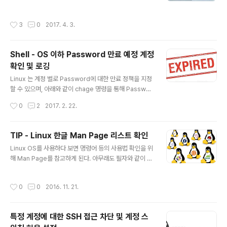
x 배포버전이 있다. 필자는 제일 처음 접했던 Linux OS가
2002년경 배포된 Redhat 7.x 버전 (현재 버전인 RHEL
작성시간
3
0
2017. 4. 3.
7.X 아님)이다보니 아직까지 CentOS, Oracle Enterpir
se Linux, Redhat Enterprise Linux등 Redhat 계열
Linux 배포버전이 다루기 편하고 익숙하 것이 사실이다.
Shell - OS 이하 Password 만료 예정 계정
아래 링크를 들어가면 300여종 이상의 Linux 배포판 및
확인 및 로깅
그 계보를 볼 수 있다. 정말 어마무시하다..... ㄷㄷㄷ 세상에
글 내용
는 아직 내가 다뤄보지 못한 Linux 배포판이 너무나 많
Linux 는 계정 별로 Password에 대한 만료 정책을 지정
다................... 후~ https://u..
할 수 있으며, 아래와 같이 chage 명령을 통해 Passwor
d 에 대한 정책을 지정하고 현황을 확인 할 수 있다. [root
작성시간
0
2
2017. 2. 22.
@centos5 ~]# [root@centos5 ~]# chage -l help
erchoi Last password change : Feb 04, 2017 Pa
ssword expires : Feb 05, 2017 Password inactiv
TIP - Linux 한글 Man Page 리스트 확인
e : never Account expires : never Minimum num
글 내용
Linux OS를 사용하다 보면 명령어 등의 사용법 확인을 위
ber of days between password change : 0 Maxi
해 Man Page를 참고하게 된다. 아무래도 필자와 같이 콩
mum number of days between password chang
글리시 수준의 영어 독해력을 갖는 사용자라면, 영문기반
e : 1 Number of days of ..
의 Man Page가 불편하기 마련이다. 만약 Linux OS를
작성시간
0
0
2016. 11. 21.
설치시 System Locale을 한글로 선택하였거나 이후 추
가로 한글로 변경하였다면, 한글 Man Page가 제공되는
Package에 한하여 한글 man page를 제공하게 된다.
특정 계정에 대한 SSH 접근 차단 및 계정 스
그럼 한글 Man Page는 어디에 있을까? 아래와 같이 한글