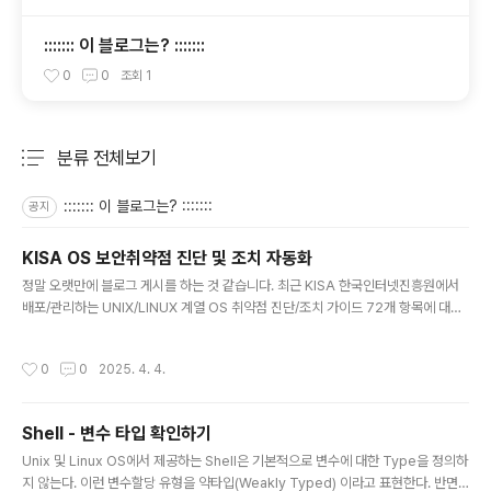
::::::: 이 블로그는? :::::::
0
0
조회
1
분류 전체보기
주요 글 목록
::::::: 이 블로그는? :::::::
공지
KISA OS 보안취약점 진단 및 조치 자동화
글 내용
정말 오랫만에 블로그 게시를 하는 것 같습니다. 최근 KISA 한국인터넷진흥원에서
배포/관리하는 UNIX/LINUX 계열 OS 취약점 진단/조치 가이드 72개 항목에 대하
여 진단 및 조치 자동화 스크립트를 작성중에 있습니다. OS 취약점 조치로 인한 영
향도 발생 등 유사시 작업 전 형상으로 복구 할 수 있도록, Script 수행시 백업과 복
작성시간
0
0
2025. 4. 4.
구 기능을 기본 제공합니다. ISMS-P 정보보안 인증 수행등을 필수로 하는 기업 및
공공기관에서 주로 사용을 하실 듯 한데요. 모쪼록 관련 업무를 수행하시는 분들께
도움이 되었으면 합니다. 관련 Script Source와 README Manual은 아래 Githu
Shell - 변수 타입 확인하기
b Link를 참고하시면 됩니다. [ 활용도 ]- Linux OS 구성 후 취약점 진단 및 조치 -
글 내용
VM ..
Unix 및 Linux OS에서 제공하는 Shell은 기본적으로 변수에 대한 Type을 정의하
지 않는다. 이런 변수할당 유형을 약타입(Weakly Typed) 이라고 표현한다. 반면