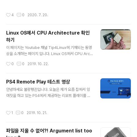
에 C언어나 Go Lang 등은 변수의 선언시 Type을 미리 정의해 줘야하는 강타입(S
trong Typed) 언어이다. 무튼간에, Shell 과 같은 약타입 언어들은 변수의 타입을
작성시간
4
0
2020. 7. 20.
미리정의 할 필요없이 사용자가 필요에 따라 유연하게 정의해서 사용할 수 있는 장점
이 있는 반면, 변수에 대입 될 실 데이터에 대한 타입 문제로 인해 의도치 않은 Scrip
t 오류를 겪게되는 단점도 있다. 때문에 Shell Script 를 통해 Logic 을 구현할 때는
Linux OS에서 CPU Architecture 확인
반드시 아래 예시와 같이, 사용중인 변수에 대입된 값이 Null 인지 Not N..
하기
글 내용
이 페이지는 Youtube 채널 Tip4Linux에 기재되는 동영
상을 소개하는 페이지 입니다. Linux OS에서 CPU Archi
tecture를 확인하는 명령어에 대해서 알아보는 영상입니
작성시간
0
0
2019. 10. 22.
다. 여러분의 구독과 좋아요는 불량펭귄에게 큰 힘이 됩니
다. 이 영상은 Full HD 1080 해상도 및 60 Frame 환경
으로 제작되었습니다. 이상입니다. 감사합니다~ [불량펭
PS4 Remote Play 테스트 영상
귄] Linux OS CPU Architecture 확인하기 Linux OS
글 내용
안녕하세요 불량펭귄입니다. 오늘은 제가 요즘 집에서 잉
에서 CPU Architecture를 확인하는 과정을 알아봅니다.
여짓을 하고 있는 PS4에서 제공하는 리모트 플레이를 테
www.youtube.com
스트 해보고자 준비해봤습니다. 테스트 환경은 아래와 같
고, 영상 시청과 함께 구독과 좋아요 부탁드립니다! 감사합
작성시간
1
0
2019. 10. 21.
니다. [ Server 환경 ] PS4 PRO + Samsung SSD 86
0 QVO 2TB + kt 1Gbps Network [ Client 환경 ] Wi
ndows10 PRO + LG Gram 13ZD940-GX7HK + S
파일을 지울 수 없어?! Argument list too
amsung Galaxy S10 5G (kt 5G Network)