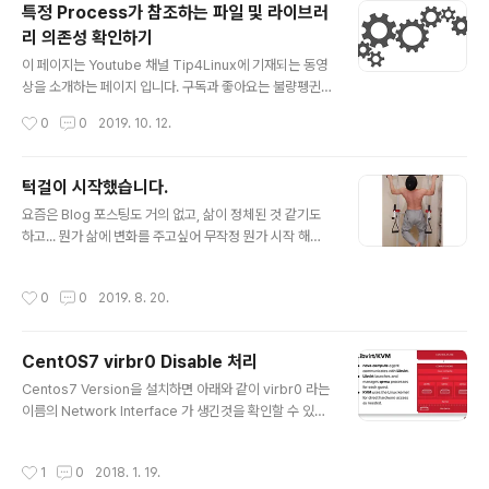
특정 Process가 참조하는 파일 및 라이브러
러분의 구독과 좋아요는 불량펭귄에게 큰 힘이 됩니다. 이
리 의존성 확인하기
영상은 Full HD 1080 해상도 및 60 Frame 환경으로 제
글 내용
작되었습니다. 이상입니다. 감사합니다~
이 페이지는 Youtube 채널 Tip4Linux에 기재되는 동영
상을 소개하는 페이지 입니다. 구독과 좋아요는 불량펭귄
에게 큰 힘이 됩니다. 이 영상은 Full HD 1080 해상도 및
작성시간
0
0
2019. 10. 12.
60 Frame 환경으로 제작되었습니다. 이상입니다. 감사합
니다~
턱걸이 시작했습니다.
글 내용
요즘은 Blog 포스팅도 거의 없고, 삶이 정체된 것 같기도
하고... 뭔가 삶에 변화를 주고싶어 무작정 뭔가 시작 해야
겠다싶어, 턱걸이 시작했습니다. 우선 첫 목표는 30일간
꾸준히 하는 거고, 계속 늘려갈 예정입니다. 응원 부탁드려
작성시간
0
0
2019. 8. 20.
요!!
CentOS7 virbr0 Disable 처리
글 내용
Centos7 Version을 설치하면 아래와 같이 virbr0 라는
이름의 Network Interface 가 생긴것을 확인할 수 있다.
[root@centos7 /]# [root@centos7 /]# ip a ... 중략
11: virbr0: mtu 1500 qdisc noqueue state DOWN
작성시간
1
0
2018. 1. 19.
link/ether 52:54:00:a1:27:47 brd ff:ff:ff:ff:ff:ff inet