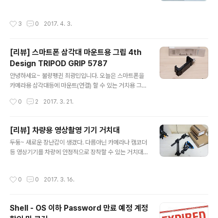
x 배포버전이 있다. 필자는 제일 처음 접했던 Linux OS가
2002년경 배포된 Redhat 7.x 버전 (현재 버전인 RHEL
작성시간
3
0
2017. 4. 3.
7.X 아님)이다보니 아직까지 CentOS, Oracle Enterpir
se Linux, Redhat Enterprise Linux등 Redhat 계열
Linux 배포버전이 다루기 편하고 익숙하 것이 사실이다.
[리뷰] 스마트폰 삼각대 마운트용 그립 4th
아래 링크를 들어가면 300여종 이상의 Linux 배포판 및
Design TRIPOD GRIP 5787
그 계보를 볼 수 있다. 정말 어마무시하다..... ㄷㄷㄷ 세상에
글 내용
는 아직 내가 다뤄보지 못한 Linux 배포판이 너무나 많
안녕하세요~ 불량펭귄 최광민입니다. 오늘은 스마트폰을
다................... 후~ https://u..
카메라용 삼각대등에 마운트(연결) 할 수 있는 거치용 그립
제품인 4th Design TRIPOD GRIP 5787 을 리뷰하고
작성시간
0
2
2017. 3. 21.
자 합니다. Google, Naver등 인터넷 검색엔진을 통해 스
마트폰 거치대를 검색하면 싸게는 4~5천원부터 다양한 제
품들이 검색됩니다. 필자도 이미 만원 안팎에 저렴한 스마
[리뷰] 차량용 영상촬영 기기 거치대
트폰용 거치대를 이미 보유하고 있지만, 싼게 비지떡(?) 이
글 내용
두둥~ 새로운 장난감이 생겼다. 다름아닌 카메라나 캠코더
라고 플라스틱 재질등으로 만들어진 상대적으로 저렴한 거
등 영상기기를 차량에 안정적으로 장착할 수 있는 거치대~
치대 제품에 수십만원 이상을 호가하는 값비싼 스마트폰을
사실 차량용 거치대로 검색하면 많은 제품들이 나오지만~
맡기기란 역시 좀 불안하기 마련입니다. 사실 오늘 소개하
지지하중이나 구도의 변경등 가격대비 편리함과 안정성을
고자 하는 제품은 스마트폰용 거치대 치고는 제법 가격이
작성시간
0
0
2017. 3. 16.
모두 겸비한 제품은 찾기 힘든것이 사실이다. 그렇게 고심
나가는 제품입니다. (인터넷 판매가 기준 4만원 이상) 하지
끝에 고르고 골라 선택한 장난감 ~ Manfrotto JOY PH
만 가격에 걸맞게 ..
OTO 시리즈 ! JOY PHOTO 시리즈는 사실 악세사리들
Shell - OS 이하 Password 만료 예정 계정
의 세트형 판매 상품명이고, 필자는 필요에 의해 아래 악세