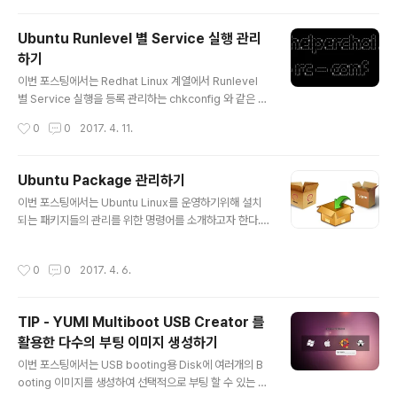
192.168.122.1/24 brd 192.168.122.255 scope gl
obal virbr0 ... 중략 virbr0는 kernel 기반 Hyperviso
Ubuntu Runlevel 별 Service 실행 관리
r인 kvm 서비스에서 사용하는 OpenvSwitch 기반의 V
하기
LAN NAT Interface 이다. 때문에 kvm 기반 가상화 서
글 내용
비스를 제공..
이번 포스팅에서는 Redhat Linux 계열에서 Runlevel
별 Service 실행을 등록 관리하는 chkconfig 와 같은 기
능을 제공하는 sysv-rc-conf 에 대해서 알아보고자 한
작성시간
0
0
2017. 4. 11.
다. 위에서 언급한 것 처럼 Debian 계열의 Ubuntu Linu
x에서는 sysv-rc-conf tool을 이용하여 런레벨별 서비
스의 실행여부에 대한 관리를 수행하고, 아래 예시와 같이
Ubuntu Package 관리하기
사용법은 chkconfig 와 동일하다. 가. Redhat 계열 Linu
글 내용
이번 포스팅에서는 Ubuntu Linux를 운영하기위해 설치
x에서 사용하는 chkconfig 사용 예시 [root@CentOS
되는 패키지들의 관리를 위한 명령어를 소개하고자 한다.
6 /]# [root@CentOS6 /]# chkconfig --list | grep
우선 Ubuntu Linux는 Debian Linux에서 파생된 배포
ntpntpd 0:off1:off2:off3:off4:off5:off6:offntpdate
본으로서 Redhat 계열이 사용하는 RPM 기반이 아닌 DE
0:off1:..
작성시간
0
0
2017. 4. 6.
B Package 를 기반으로 패키지를 관리하며, 이에 사용되
는 명령어로는 dpkg, apt, apt-get, aptitude 로 나뉜다
Redhat 계열 Linux에 익숙한 사용자를 위해 아래와 같이
TIP - YUMI Multiboot USB Creator 를
Redhat 계열에서 사용되는 명령어 및 옵션을 함께 비교표
활용한 다수의 부팅 이미지 생성하기
로 나열한다. PackageManagement Redhat Family
글 내용
Debian Family rpm yum dpkg apt apt-get aptitu
이번 포스팅에서는 USB booting용 Disk에 여러개의 B
de 패키지 설치 -ivh install -i insta..
ooting 이미지를 생성하여 선택적으로 부팅 할 수 있는 Y