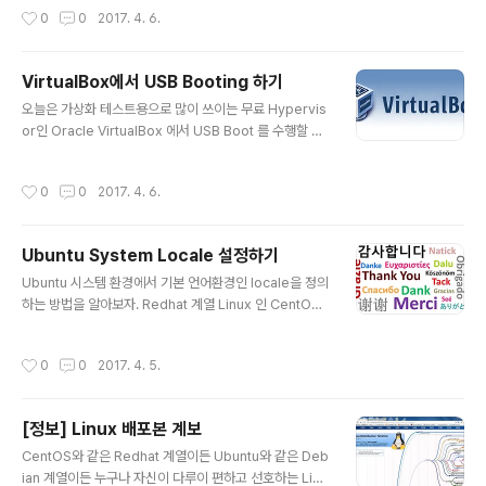
UMI Multiboot USB Creator 에 대해서 알아 보고자 한
작성시간
0
0
2017. 4. 6.
다. 1. 우선 URL을 통해 YUMI Multiboot USB Creator
를 Download 한다 - https://www.pendrivelinux.co
m/yumi-multiboot-usb-creator/ 2. 다운로드 받은 Y
VirtualBox에서 USB Booting 하기
UMI 실행후 아래와 같이 라이센스 동의를 Click 한다. 3.
글 내용
오늘은 가상화 테스트용으로 많이 쓰이는 무료 Hypervis
아래와 같이 생성할 USB Drivce 선택, OS, Booting 용
or인 Oracle VirtualBox 에서 USB Boot 를 수행할 수
ISO 이미지를 선택하고 Create 를 Click 한다. 4. Booti
있는 편법을 알아보고자 한다. 아시는 분들은 아시겟지만
ng Image 생성이 완료되면 Boot 이미지를 추가할 것인
Oracle VirtualBox에서 제공하는 가상 BIOS에서는 CD
지 묻게 되며..
작성시간
0
0
2017. 4. 6.
또는 ISO, HardDisk, Network 방식의 Booting만을 제
공한다. 따라서 별도의 편법을 사용하지 않으면 USB Boo
t 방식을 수행할 수 없다. 1. USB Boot Manager 를 포함
Ubuntu System Locale 설정하기
하는 Ploplinux LiveCD ISO 다운로드 받기 위에서 설명
글 내용
한것 처럼 VirtualBox 자체적으로는 USB 부팅을 지원하
Ubuntu 시스템 환경에서 기본 언어환경인 locale을 정의
지 않기 때문에 USB Boot Manager를 제공하는 Linux
하는 방법을 알아보자. Redhat 계열 Linux 인 CentOS
LiveCD를 ISO 방식으로 VirtualBox에..
에서는 아래와 같은 설정을 통해 System Locale을 정의
할 수 있다. [root@Centos6 ~]# [root@Centos6 ~]
작성시간
0
0
2017. 4. 5.
# cat /etc/sysconfig/i18n LANG="en_US.UTF-8"
SYSFONT="latarcyrheb-sun16" [root@Centos6
~]# [root@Centos6 ~]# 또한 Debian 계열 Linux 인
[정보] Linux 배포본 계보
Ubuntu 에서는 아래 설정을 통해서 System Locale을
글 내용
변경하게 된다. root@ubuntu01:~# root@ubuntu01:
CentOS와 같은 Redhat 계열이든 Ubuntu와 같은 Deb
~# root@ubuntu01:~# locale -aCC.UTF-8en_..
ian 계열이든 누구나 자신이 다루이 편하고 선호하는 Linu