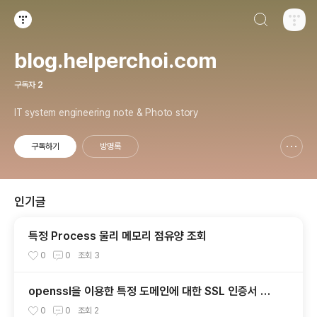
검색하기
티스토리
blog.helperchoi.com
구독자
2
IT system engineering note & Photo story
구독하기
방명록
신고하기 레이어
열기
인기글
특정 Process 물리 메모리 점유양 조회
0
0
조회
3
openssl을 이용한 특정 도메인에 대한 SSL 인증서 만
료일자 확인
0
0
조회
2