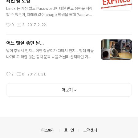
확인 및 로깅
사리들을 별도 구매하여 구성 및 사용중이다. Manfrotto
글 내용
241 Pump Cup + Manfrotto 396B-2 Double Arti
Linux 는 계정 별로 Password에 대한 만료 정책을 지정
culated Arm 제품의 구성은 아래와 같이 차량에 고정을
할 수 있으며, 아래와 같이 chage 명령을 통해 Passwor
시키는 241 Pump Cup과 지지대 역활을 하는 ..
d 에 대한 정책을 지정하고 현황을 확인 할 수 있다. [root
작성시간
0
2
2017. 2. 22.
@centos5 ~]# [root@centos5 ~]# chage -l help
erchoi Last password change : Feb 04, 2017 Pa
ssword expires : Feb 05, 2017 Password inactiv
어느 햇살 좋던 날...
e : never Account expires : never Minimum num
글 내용
날이 추워서 인지... 이젠 집냥이가 다되서 인지... 당췌 밖을
ber of days between password change : 0 Maxi
나가려고 하질 않는 꽁치 문득 밖을 거닐며 산책하던 기억
mum number of days between password chang
이 났는지 훌쩍~ 창밖을 한번 내다보고 이내 또 심드렁 합
e : 1 Number of days of ..
니다. "어느 햇살 좋던 날..."
작성시간
2
0
2017. 1. 31.
더보기
의안내
티스토리
로그인
고객센터