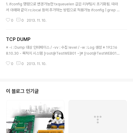
1. ifconfig 명령으로 변경가능한 txqueuelen 값은 리부팅시 초기화됨. 따라
서 아래와 같이 rc.local 등에 추가하는 방법으로 적용가능 ifconfig | grep e
th | awk '{print $1}' | xargs -i{} ifconfig {} txqueuelen 10000 grep
0
0
2013. 11. 10.
"txqueuelen 10000" /etc/rc.d/rc.local || echo -e "ifconfig | grep e
th | awk '{print \$1}' | xargs -i{} ifconfig {} txqueuelen 10000" >> /
etc/rc.d/rc.local 2. 또는 아래와 같이 ip 명령을 통해 변경도 가능. [root@s
TCP DUMP
-node01 perl]# [root@s-node01 per..
글 내용
※ -i : Dump 대상 인터페이스 / -vv : 수집 level / -w : Log 생성 ※ 192.16
8.10.30 - 목적지 시스템 [root@TestWEB01 ~]# [root@TestWEB01
~]# [root@TestWEB01 ~]# tcpdump -vv -i eth0 -w tcpdump.`dat
0
0
2013. 11. 10.
e +%Y%m%d_%H%M%S`.log tcpdump: listening on eth0, link-ty
pe EN10MB (Ethernet), capture size 96 bytes 14 packets capture
d 14 packets received by filter 0 packets dropped by kernel [ro
ot@TestWEB01 ~]# [root@TestWEB01 ~]# [root@..
이 블로그 인기글