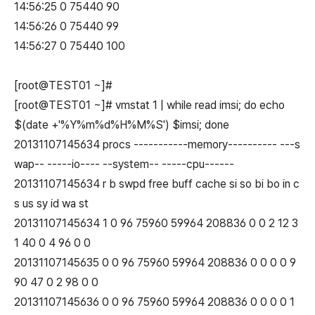
14:56:25 0 75440 90
14:56:26 0 75440 99
14:56:27 0 75440 100
[root@TEST01 ~]#
[root@TEST01 ~]# vmstat 1 | while read imsi; do echo
$(date +'%Y%m%d%H%M%S') $imsi; done
20131107145634 procs -----------memory---------- ---s
wap-- -----io---- --system-- -----cpu------
20131107145634 r b swpd free buff cache si so bi bo in c
s us sy id wa st
20131107145634 1 0 96 75960 59964 208836 0 0 2 12 3
1 40 0 4 96 0 0
20131107145635 0 0 96 75960 59964 208836 0 0 0 0 9
90 47 0 2 98 0 0
20131107145636 0 0 96 75960 59964 208836 0 0 0 0 1