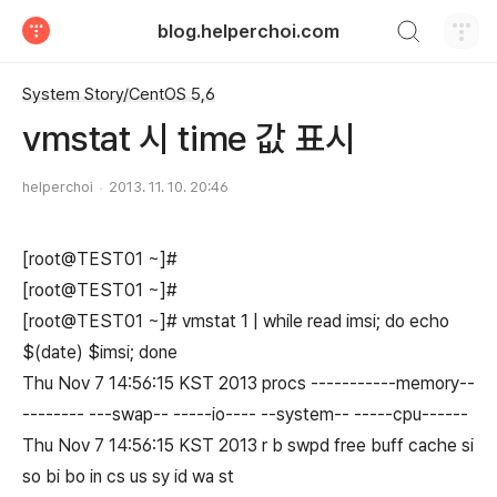
검색하기
blog.helperchoi.com
티스토리
System Story/CentOS 5,6
vmstat 시 time 값 표시
helperchoi
2013. 11. 10. 20:46
[root@TEST01 ~]#
[root@TEST01 ~]#
[root@TEST01 ~]# vmstat 1 | while read imsi; do echo
$(date) $imsi; done
Thu Nov 7 14:56:15 KST 2013 procs -----------memory--
-------- ---swap-- -----io---- --system-- -----cpu------
Thu Nov 7 14:56:15 KST 2013 r b swpd free buff cache si
so bi bo in cs us sy id wa st