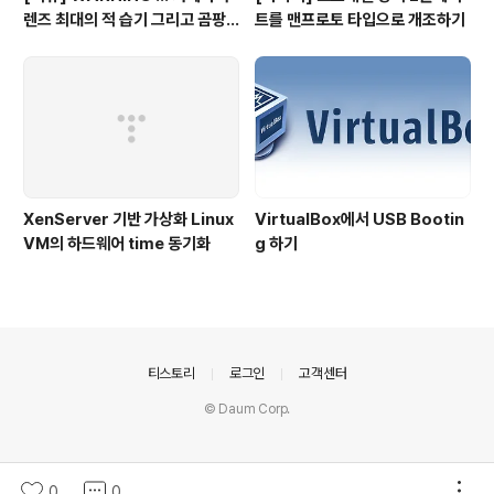
렌즈 최대의 적 습기 그리고 곰팡
트를 맨프로토 타입으로 개조하기
이의 계절이 다가온다.
XenServer 기반 가상화 Linux
VirtualBox에서 USB Bootin
VM의 하드웨어 time 동기화
g 하기
의안내
티스토리
로그인
고객센터
© Daum Corp.
0
0