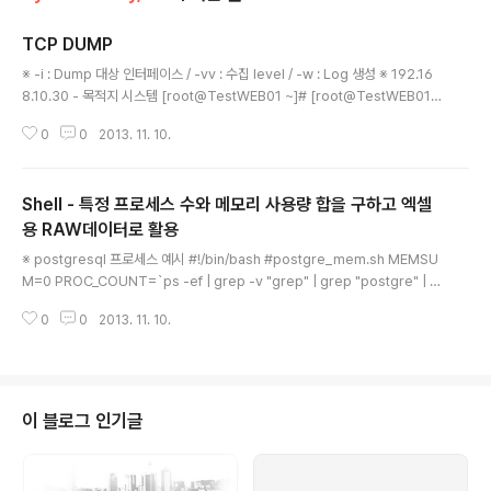
TCP DUMP
글 내용
※ -i : Dump 대상 인터페이스 / -vv : 수집 level / -w : Log 생성 ※ 192.16
8.10.30 - 목적지 시스템 [root@TestWEB01 ~]# [root@TestWEB01
~]# [root@TestWEB01 ~]# tcpdump -vv -i eth0 -w tcpdump.`dat
0
0
2013. 11. 10.
e +%Y%m%d_%H%M%S`.log tcpdump: listening on eth0, link-ty
pe EN10MB (Ethernet), capture size 96 bytes 14 packets capture
d 14 packets received by filter 0 packets dropped by kernel [ro
Shell - 특정 프로세스 수와 메모리 사용량 합을 구하고 엑셀
ot@TestWEB01 ~]# [root@TestWEB01 ~]# [root@..
용 RAW데이터로 활용
글 내용
※ postgresql 프로세스 예시 #!/bin/bash #postgre_mem.sh MEMSU
M=0 PROC_COUNT=`ps -ef | grep -v "grep" | grep "postgre" | w
c -l` LIST_FILE=`ps -ef | grep -v "grep" | grep "postgre" | awk '{p
0
0
2013. 11. 10.
rint $2}' | while read PID; do cat /proc/$PID/status | egrep 'VmRS
S' | awk '{print $2'} ; done` for LIST in ${LIST_FILE}; do MEMSUM
=`expr $MEMSUM + $LIST` done echo -e "PostgreSQL Proces
s is ${PROC_COUNT} \t/ Memory i..
이 블로그 인기글