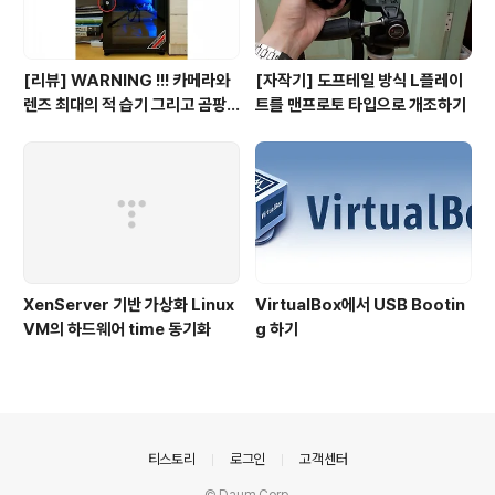
[리뷰] WARNING !!! 카메라와
[자작기] 도프테일 방식 L플레이
렌즈 최대의 적 습기 그리고 곰팡
트를 맨프로토 타입으로 개조하기
이의 계절이 다가온다.
XenServer 기반 가상화 Linux
VirtualBox에서 USB Bootin
VM의 하드웨어 time 동기화
g 하기
의안내
티스토리
로그인
고객센터