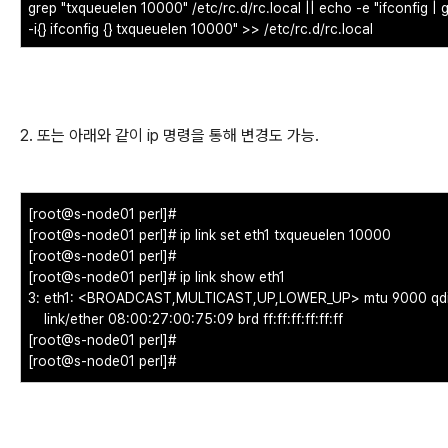
grep "txqueuelen 10000" /etc/rc.d/rc.local || echo -e "ifconfig | gr
-i{} ifconfig {} txqueuelen 10000" >> /etc/rc.d/rc.local
2. 또는 아래와 같이 ip 명령을 통해 변경도 가능.
[root@s-node01 perl]#
[root@s-node01 perl]# ip link set eth1 txqueuelen 10000
[root@s-node01 perl]#
[root@s-node01 perl]# ip link show eth1
3: eth1: <BROADCAST,MULTICAST,UP,LOWER_UP> mtu 9000 qdisc
link/ether 08:00:27:00:75:09 brd ff:ff:ff:ff:ff:ff
[root@s-node01 perl]#
[root@s-node01 perl]#