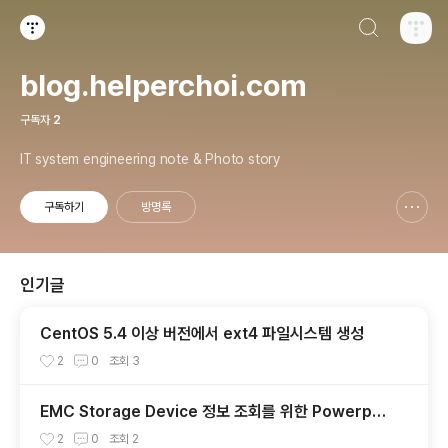
검색하기
티스토리
blog.helperchoi.com
구독자
2
IT system engineering note & Photo story
구독하기
방명록
신고하기 레이어
열기
인기글
CentOS 5.4 이상 버전에서 ext4 파일시스템 생성
2
0
조회
3
EMC Storage Device 정보 조회를 위한 Powerpat
h 및 SymCLI 예제
2
0
조회
2