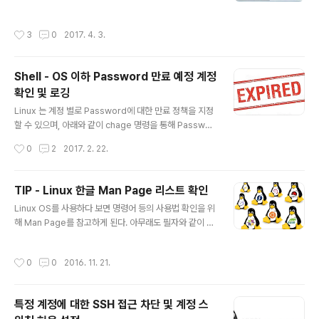
x 배포버전이 있다. 필자는 제일 처음 접했던 Linux OS가
2002년경 배포된 Redhat 7.x 버전 (현재 버전인 RHEL
작성시간
3
0
2017. 4. 3.
7.X 아님)이다보니 아직까지 CentOS, Oracle Enterpir
se Linux, Redhat Enterprise Linux등 Redhat 계열
Linux 배포버전이 다루기 편하고 익숙하 것이 사실이다.
Shell - OS 이하 Password 만료 예정 계정
아래 링크를 들어가면 300여종 이상의 Linux 배포판 및
확인 및 로깅
그 계보를 볼 수 있다. 정말 어마무시하다..... ㄷㄷㄷ 세상에
글 내용
는 아직 내가 다뤄보지 못한 Linux 배포판이 너무나 많
Linux 는 계정 별로 Password에 대한 만료 정책을 지정
다................... 후~ https://u..
할 수 있으며, 아래와 같이 chage 명령을 통해 Passwor
d 에 대한 정책을 지정하고 현황을 확인 할 수 있다. [root
작성시간
0
2
2017. 2. 22.
@centos5 ~]# [root@centos5 ~]# chage -l help
erchoi Last password change : Feb 04, 2017 Pa
ssword expires : Feb 05, 2017 Password inactiv
TIP - Linux 한글 Man Page 리스트 확인
e : never Account expires : never Minimum num
글 내용
Linux OS를 사용하다 보면 명령어 등의 사용법 확인을 위
ber of days between password change : 0 Maxi
해 Man Page를 참고하게 된다. 아무래도 필자와 같이 콩
mum number of days between password chang
글리시 수준의 영어 독해력을 갖는 사용자라면, 영문기반
e : 1 Number of days of ..
의 Man Page가 불편하기 마련이다. 만약 Linux OS를
작성시간
0
0
2016. 11. 21.
설치시 System Locale을 한글로 선택하였거나 이후 추
가로 한글로 변경하였다면, 한글 Man Page가 제공되는
Package에 한하여 한글 man page를 제공하게 된다.
특정 계정에 대한 SSH 접근 차단 및 계정 스
그럼 한글 Man Page는 어디에 있을까? 아래와 같이 한글