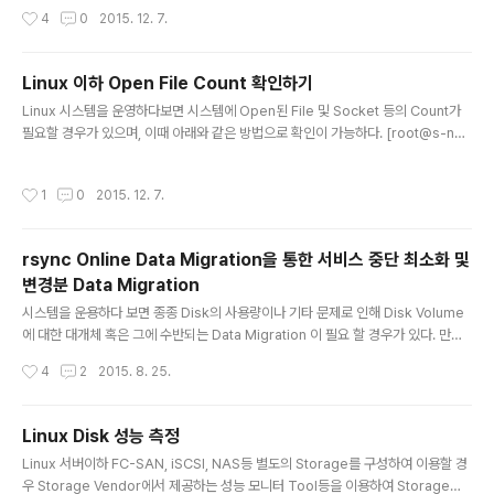
e% Mounted on /dev/xvda2 20G 1.9G 17G 10% / /dev/xvda7 29G 29
provides */lsb_re..
작성시간
4
0
2015. 12. 7.
G 0 100% /home /dev/xvda6 20G 694M 18G 4% /var /dev/xvda5 20
G 3.5G 15G 19% /usr /dev/xvda1 99M 39M 55M 42% /boot tmpfs 22
G 0 22G 0% /dev/shm /dev/xvdb1 99G 13G 81G 14%..
Linux 이하 Open File Count 확인하기
글 내용
Linux 시스템을 운영하다보면 시스템에 Open된 File 및 Socket 등의 Count가
필요할 경우가 있으며, 이때 아래와 같은 방법으로 확인이 가능하다. [root@s-nod
e01 ~]# [root@s-node01 ~]# echo "OS Total Open File & Socket Cou
nt - `lsof | wc -l `" OS Total Open File & Socket Count - 637 [root@s-
작성시간
1
0
2015. 12. 7.
node01 ~]# [root@s-node01 ~]# system root를 제외한 일반 사용자 계정
에서 Open된 File Count 하기 [root@Test01 ~]# [root@Test01 ~]# lsof |
awk '$3 !~ /root/ {print $0}' | wc -l 1153..
rsync Online Data Migration을 통한 서비스 중단 최소화 및
변경분 Data Migration
글 내용
시스템을 운용하다 보면 종종 Disk의 사용량이나 기타 문제로 인해 Disk Volume
에 대한 대개체 혹은 그에 수반되는 Data Migration 이 필요 할 경우가 있다. 만약
Migration 대상 Data의 Size가 작거나 24x7 형태의 실시간성 서비스를 제공하
작성시간
4
2
2015. 8. 25.
지 않는 시스템이라면, Data를 Migration 하는 동안 서비스를 중단시켜, 변경분 데
이터의 발생을 막고 데이터의 무결성과 정합성을 보장 할 수 있을 것이다. 하지만 Mi
gration 대상 데이터의 Size가 비교적 커서, Migration에 수반되는 서비스 중단시
Linux Disk 성능 측정
간이 길어 질 수 밖에 없다면, 해당 작업에 대한 비지니스적인 의사결정을 통해 리스
글 내용
Linux 서버이하 FC-SAN, iSCSI, NAS등 별도의 Storage를 구성하여 이용할 경
크를 감수 해야한다. 시스템의 운영자로서 이러한 리스크를 최소화 하는 것은 책임과
우 Storage Vendor에서 제공하는 성능 모니터 Tool등을 이용하여 Storage의
의무..