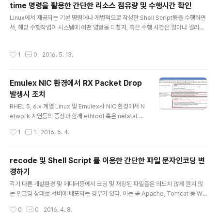
time 명령을 활용한 간단한 리소스 점유량 및 수행시간 확인
er 역시 제공 및 설치된 Package에 따라 상기 영역들에
글 내용
Linux에서 제공되는 기본 명령어나 개별적으로 작성한 Shell Script등을 수행하면
보관이 되며, 아래와 같은 과정을 통해 현재 사용중인 Ethe
서, 해당 수행작업이 시스템에 어떤 영향을 미칠지, 혹은 수행 시간은 얼마나 걸리는
rnet NIC H/W 모델의 확인과 함께 해당 NIC의 Driver
지 궁금할 경우가 있다. time 명령어를 사용하면 해당 작업에 소요되는 시간을 확인
종류 및 Version 등을 확인 후 어떤 Package를 설치하
할 수 있지만 소요되는 System CPU나 Memory 사용량, 해당 Process의 처리
면 해당 Driver를 Updat..
작성시간
1
0
2016. 5. 13.
를 위한 CPU Context Switch 이 궁금하다면 아래와 같이 time 명령에 포함된 -v
옵션을 활용해 보자. 1. time 명령을 통해 URL의 Webserver 상태를 Check 하는
Shell Script가 수행될때 소요되는 Resouce와 소요 시간 확인하기 [root@TES
Emulex NIC 환경에서 RX Packet Drop
T01 shell]# [root@TEST01 shell]# cat lis..
발생시 조치
글 내용
RHEL 5, 6.x 계열 Linux 및 Emulex사 NIC 환경에서 N
etwork 지연등의 증상과 함께 ethtool 혹은 netstat 명
령등으로 수신 Packet의 Drop 내역 수반된다면 아래와
작성시간
1
1
2016. 5. 4.
같은 조치를 통해 증상을 개선할 수 있다. 우선 결론부터 말
하자면 Emulex사 NIC를 사용하는 RHEL 5, 6.x 계열 Li
nux를 사용하는 환경에서, NIC Parameter 중 TCP 패
recode 및 Shell Script 를 이용한 간단한 파일 문자인코딩 변
킷의 최대 분할 전송단위(Jumbo frame)인 MTU 기본
경하기
값은 1500으로 정의되어 있으나 이를 iSCSI 등의 TCP/I
글 내용
P 기반 IP-SAN등의 성능개선을 위해 MTU 9000 등으
각기 다른 개발환경 및 에디터등에서 코딩 및 저장된 파일들은 의도치 않게 원치 않
로 조정했을 경우, 수신되는 Packet의 사이즈에 비해 허
는 인코딩 상태로 서버에 배포되는 경우가 있다. 이는 곧 Apache, Tomcat 등 WE
용가능한 Flagment Size 가 작기 때문에 RX Packet
B/WAS Aplicaiton Server의 Charset 설정 환경등에 의해 경우에 따라 파일 인
작성시간
0
0
2016. 4. 8.
에..
코딩 문제로 이어질 수 있다. 이때 아래와 같이 Linux 에서 제공하는 recode Util과