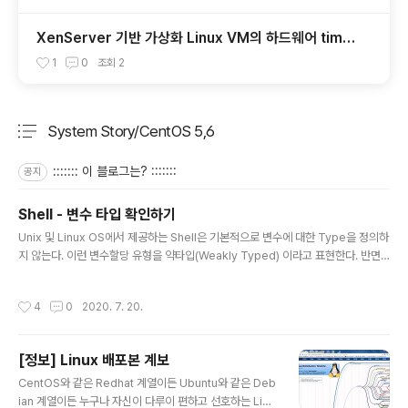
XenServer 기반 가상화 Linux VM의 하드웨어 time
동기화
1
0
조회
2
System Story/CentOS 5,6
분류 전체보기
주요 글 목록
::::::: 이 블로그는? :::::::
공지
Shell - 변수 타입 확인하기
글 내용
Unix 및 Linux OS에서 제공하는 Shell은 기본적으로 변수에 대한 Type을 정의하
지 않는다. 이런 변수할당 유형을 약타입(Weakly Typed) 이라고 표현한다. 반면
에 C언어나 Go Lang 등은 변수의 선언시 Type을 미리 정의해 줘야하는 강타입(S
trong Typed) 언어이다. 무튼간에, Shell 과 같은 약타입 언어들은 변수의 타입을
작성시간
4
0
2020. 7. 20.
미리정의 할 필요없이 사용자가 필요에 따라 유연하게 정의해서 사용할 수 있는 장점
이 있는 반면, 변수에 대입 될 실 데이터에 대한 타입 문제로 인해 의도치 않은 Scrip
t 오류를 겪게되는 단점도 있다. 때문에 Shell Script 를 통해 Logic 을 구현할 때는
[정보] Linux 배포본 계보
반드시 아래 예시와 같이, 사용중인 변수에 대입된 값이 Null 인지 Not N..
글 내용
CentOS와 같은 Redhat 계열이든 Ubuntu와 같은 Deb
ian 계열이든 누구나 자신이 다루이 편하고 선호하는 Linu