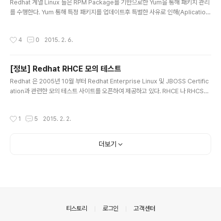
Redhat 계열 Linux 들은 RPM Package를 기반으로한 Yum을 통해 패키지 관리
를 수행한다. Yum 통해 특정 패키지를 업데이트후 특별한 사유로 인해(Aplication
Level의 의존성 문제등) 원복 및 기존버전으로 Downgrade 가 필요할 경우 아래
와 같이 수행 가능하다. 가. Yum Downgrade 1. yum check-update를 통한 업
작성시간
4
0
2015. 2. 6.
데이트 패키지 정보확인 (예시 : perl) [root@s-node01 ~]# [root@s-node0
1 ~]# yum check-update | grep perl perl.x86_64 4:5.8.8-43.el5_11 up
dates perl-DBD-Pg.x86_64 1.49-4.el5_8 base perl-XML-SAX.noarch
[정보] Redhat RHCE 모의 테스트
0.1..
글 내용
Redhat 은 2005년 10월 부터 Redhat Enterprise Linux 및 JBOSS Certific
ation과 관련한 모의 테스트 사이트를 오픈하여 제공하고 있다. RHCE 나 RHCSA
를 취득하고자 하는 사용자들은 시험전 아래 링크를 통해 모의 테스트를 진행할 수
있으며, 결과는 웹사이트 및 이메일을 통해 알려준다. ㄱ. 모의 테스트 - http://ww
작성시간
1
5
2015. 2. 2.
w.redhat.com/ko/services/training/skills-assessment ㄴ. 시험 일정 확인
및 등록 - https://www.apac.redhat.com/training/dates/ 참고로 본인은 아래
와 같은 결과를 받았다. Dear Kwang-min Choi, Thank you for using the Re
더보기
d Hat..
의안내
티스토리
로그인
고객센터