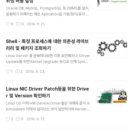
위칭 허용 설정
man page 위치는 /usr/share/man/ko 디렉토리 이하
글 내용
에 설치되며, 다음과 같은 명령 수행을 통해 현재 시스템에
Oracle DB, MySQL, PostgreSQL 등 DBMS를 설치,
설치되어있는 한글 Man Page 수와 리스트를 확인 할 수
운용하기 위해서는 해당 Aplication을 기동/정지/유지 보
있다. [root@centos5 ~]# ..
수하기 위한 전용계정을 필요로 하게 된다. 해당 OS 계정
작성시간
0
0
2016. 9. 21.
은 DBMS를 직접 제어할 수 있는 SQL Plus나 pSQL등
의 권한이 있기 때문에 보안상 계정에 대한 접근을 제어할
필요가 있을 때가 있다. 만약 DBMS 운용계정등 특정 용도
Shell - 특정 프로세스에 대한 의존성 라이브
로 만들어진 OS 계정에 대한 SSH 원격 로그인 차단과 함
러리 및 패키지 조회하기
께,특정 계정에서만 해당 계정을 Switching 할 수 있도록
글 내용
설정이 필요하다면, 아래와 같이 PAM 인증 Module 설정
Linux Server 를 운용하다보면 각종 보안패치나, Driver
을 통해 해당 요건을 설정 할 수 있다. 다만 해당 설정은 SS
Update를 위한 Kernel Upgrade 등으로 인해 Syste
H 및 PAM Base로 동작 하기 때문에 서버에 SSH 이외에
m Library 나 연관 패키지등이 교체 될 때가 있다. 이때 문
작성시간
1
2
2016. 6. 23.
telnet과 같은 원격제어 ..
제되는 것이 Dependuncy 즉 시스템 의존성이다. Linux
OS에서 실행되는 여러 Process들은 OS에서 제공되는
System Library 나 각종 패키지에서 제공되는 Proces
Linux NIC Driver Patch등을 위한 Drive
s등 간에 상호 의존성을 갖게된다. 때문에 관련 패키지의
r 및 Version 확인하기
교체로 인해 의도치 않은 Process 오류를 만날 수 있다.
글 내용
물론 Yum Repository를 통해 제공되는 모든 RPM Pac
Linux OS 이하 HW Device Driver들은 아래와 같이 /li
kage는 Update나 Install 시 자동으로 연관 의존성 패키
b/modules 이하에 설치되는 것이 일반적이며 Kernel P
지를 검색하여 함께 처리해 주기때문에 문제가 없지만, 특
ackage에 함께 내장 배포되는 Driver들은 /lib/module
작성시간
2
0
2016. 6. 17.
정 Ve..
s/2.6.18-410.el5/kernel 영역에 그 외에 별도 Packa
ge로 설치되어 관리되는 Driver들은 /lib/modules/2.
6.18-410.el5/extra 영역에 보관된다. 때문에 NIC Driv