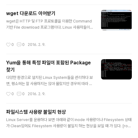
간단한 Shell Script 를 활용한다면 쉽게 해결 할 수 있을 것이다. 1. recode Util
설치 [root@Test01 shell]# [root@Test01 shell]# yum -y install recode
wget 다운로드 이어받기
Loaded plugins: allowdowngrade, downloadonly, fastestmirror, prior
글 내용
wget은 HTTP 및 FTP 프로토콜을 이용한 Command
it..
기반 File download 프로그램이다. Linux 사용자들이라
면 굉장히 익숙한 커맨드중 하나인데 얼마전 동료를 통해
나름 꿀팁(?)을 전해들어 공유한다 보통 wget으로 파일을
작성시간
0
0
2016. 2. 9.
다운로드중 네트워크 단절이나 기타 사유등으로 다운로드
가 끊기게 되면, 의례 다시 받는 과정을 거치곤 했다. 하지
만 아래와 같이 wget에는 이어받기 옵션이 있었다는 사
Yum을 통해 특정 파일이 포함된 Package
실............... 그간 나는 뭘 해왔던 것인가.................. =ㅅ =
찾기
1. wget 이어받기 옵션을 통한 파일 Download [root@
글 내용
centos7 lang_go]# [root@centos7 lang_go]# w
다양한 환경으로 설치된 Linux System들을 관리하다 보
get https://storage.googleapis...
면, 평소에는 잘 사용하지는 않아 몰랐지만 경우에 따라 필
요하게된 명령어나, 유틸리티가 있을 수 있다. 이럴때 간단
작성시간
0
0
2016. 2. 9.
히 Yum을 이용하여 해당 파일(유틸리티)이 포함된 Pack
age를 찾고, 설치하는 과정을 살펴보도록 한다. 1. Yum을
통해 lsb_release 명령이 포함된 Package 찾기 [root
파일시스템 사용량 불일치 현상
@centos7 ~]# [root@centos7 ~]# [root@cento
글 내용
Linux Server를 운용하다 보면 아래와 같이 inode 사용량이나 Filesystem 상태
s7 ~]# lsb_release -bash: lsb_release: comman
가 Clean임에도 Filesystem 사용량이 불일치 하는 현상을 보일 때 가 있다. [root
d not found [root@centos7 ~]# [root@centos7
@WAS01 ~]# [root@WAS01 ~]# df -h Filesystem Size Used Avail Us
~]# [root@centos7 ~]# [root@centos7 ~]# yum