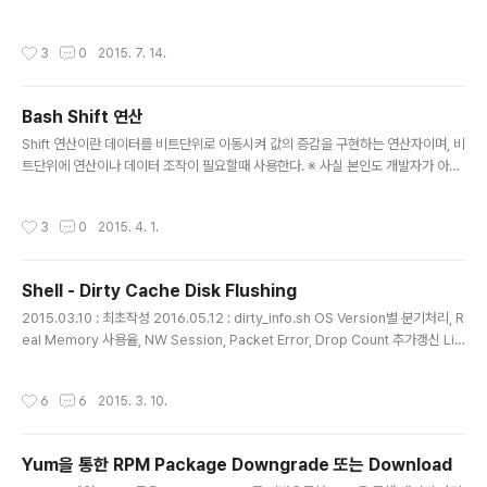
전체처리 IOPS나 Disk 응답 Latency 정보등을 얻을 수 있다. 만약 Storage 에서
특정 LUN 및 Volume 단위의 성능정보를 얻을 수 없다면, Linux OS 에서 제공하
작성시간
3
0
2015. 7. 14.
는 아래와 같은 방법으로 Disk의 Read/Write 속도를 측정 가능하다. 1. 특정 Volu
me에 대한 Disk Read Ahead Cache Size 확인 [root@TEST_DB1-NEW
~]# [root@TEST_DB1-NEW ~]# df -h Filesystem Size Used Avail Us
Bash Shift 연산
e% Mounted on ..
글 내용
Shift 연산이란 데이터를 비트단위로 이동시켜 값의 증감을 구현하는 연산자이며, 비
트단위에 연산이나 데이터 조작이 필요할때 사용한다. ※ 사실 본인도 개발자가 아닌
지라 Shift 연산을 언제 왜 써야 하는지는 아직도 이해하지 못하고 있음. Bash Shel
l 에서도 아래와 같이 Shift 연산 기능을 제공하고 있다. 1. Right 연산의 표현과 계산
작성시간
3
0
2015. 4. 1.
방식 [root@s-node01 ~]# [root@s-node01 ~]# echo $(( 100 >> 4 )) 6
- 10진수 데이터 100을 표현한 2진 Bit(1100100)를 오른쪽으로 4Bit 이동 - 계산
식 : 100 / 2^4 = 6 (나머지 값은 버림) 2. Left 연산의 표현과 계산 방식 [root@s
Shell - Dirty Cache Disk Flushing
-node01 ~]# [root@s-n..
글 내용
2015.03.10 : 최초작성 2016.05.12 : dirty_info.sh OS Version별 분기처리, R
eal Memory 사용율, NW Session, Packet Error, Drop Count 추가갱신 Lin
ux Kernel은 Disk I/O에 대한 응답성능 향상을 위해 Disk에 적재된 데이터에 대한
Cache 즉 Page 확보를 통해 장치간 성능차를 극복한다고 일전의 게시물을 통해
작성시간
6
6
2015. 3. 10.
설명한적이 있다. (http://blog.helperchoi.com/86) Page Cache로 적재된 데
이터에 대해서 Update성 I/O 가 인입되면 즉 Dirty Page Cache가 발생되면, Li
nux kernel 은 다음과 같은 설정값에 의해 해당 데이터를 Disk 영역으로 Flushin
Yum을 통한 RPM Package Downgrade 또는 Download
g 하게된..
글 내용