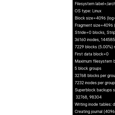
Filesystem label=/arc
OS type: Linux
Block size=4096 (log
Fragment size=4096 
Stride=0 blocks, Stri
36160 inodes, 144585
7229 blocks (5.00%) r
First data block=0
Maximum filesystem
5 block groups
32768 blocks per gro
7232 inodes per group
Superblock backups s
32768, 98304
Writing inode 
Creating journal (4096