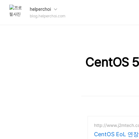
helperchoi
blog.helperchoi.com
CentOS
http://www.j2mtech.
CentOS EoL