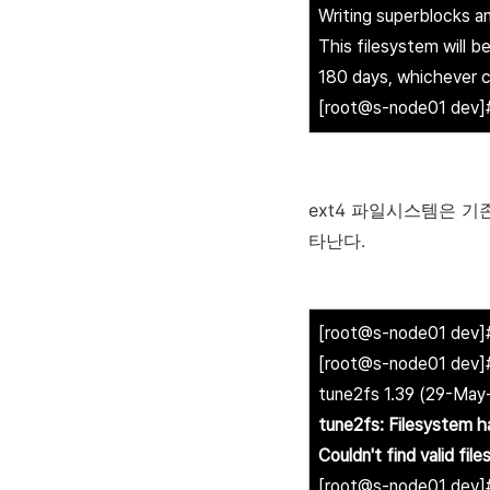
Writing superblocks a
This filesystem will 
180 days, whichever co
[root@s-node01 dev]
ext4 파일시스템은 기
타난다.
[root@s-node01 dev]
[root@s-node01 dev]#
tune2fs 1.39 (29-May
tune2fs: Filesystem h
Couldn't find valid fi
[root@s-node01 dev]