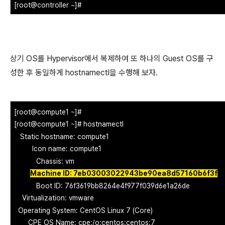
[root@controller ~]#
상기 OS를 Hypervisor에서 복제하여 또 하나의 Guest OS를 구
성한 후 동일하게 hostnamectl을 수행해 보자.
[root@compute1 ~]#
[root@compute1 ~]# hostnamectl
Static hostname: compute1
Icon name: compute1
Chassis: vm
Machine ID: 7eb03003022943be90ea8d57160b6f3f
Boot ID: 76f3619bb8264e4f977f039d6e1a26de
Virtualization: vmware
Operating System: CentOS Linux 7 (Core)
CPE OS Name: cpe:/o:centos:centos:7