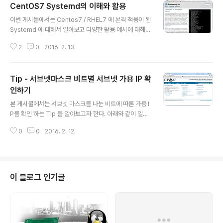
CentOS7 Systemd의 이해와 활용
무를 수행하시는 분들께 도움이 되었으면 합니다. 관련 Script Source와 RE
글 내용
ADME Manual은 아래 Github Link를 참고하시면 됩니다. [ 활용도 ]- Linu
이번 게시물에서는 Centos7 / RHEL7 에 본격 적용이 된
x OS 구성 후 취약점 진단 및 조치 - VM ..
Systemd 에 대해서 알아보고 다양한 활용 예시에 대해서
알아보고자 한다. Systemd는 Centos6 버전까지 기반
2
0
2016. 2. 13.
이였던 SystemV init을 대체하는 System 통합제어 프
로세스로서 PID 1로 기동된다. SystemV Init 의 역활은
전통적 Unix 와 같이 Kernel Level에서 작동하는 시스템
Tip - 서브넷마스크 비트별 서브넷 가용 IP 확
최상위 초기자로서 하위에 생성되는 모든 Process들 통
제하고 관리한다. 하지만 Systemd는 단순 시스템 초기자
인하기
글 내용
의 역활만이 아닌 시스템의 통합 로그 관리자는 물론 서비
본 게시물에서는 서브넷 마스크를 나눈 비트에 따른 가용 I
스, HW, Timezone 등 다양한 시스템 영역을 관여하고
P를 확인 하는 Tip 을 알아보고자 한다. 아래와 같이 일반
있다. Systemd 에 대한 보다 자세한 사항은 아래 Syse
적으로 C Class IP 에 대한 Default Subnet Mask는 2
md 개발 Site을 참고하..
0
0
2016. 2. 12.
55.255.255.0 이며, 가용 IP수량은 다음과 같다. 주소 C
lass 서브넷 마스크 비트 표기 서브넷 마스크 네트워크 접
두어 가용 IP 수량 C class 11111111 11111111 1111111
1 0000000 255.255.255.0 /24 256 만약 B Class
서브넷을 255.248.0.0 으로 구성한다면 가용 IP는 몇개
이 블로그 인기글
일까? 한눈에 계산하기가 쉽지 않다. =ㅅ =a 다행히도 Pe
rl 개발자들을 위한 모듈제공 저장소 및 문서화 그룹 CPA
N에서는 본인과 같은 수학계산장애(dyscaculi..