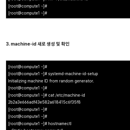
[root@compute1 ~]#
[root@compute1 ~]#
3. machine-id 새로 생성 및 확인
[root@compute1 ~]#
[root@compute1 ~]# systemd-machine-id-setup
Initializing machine ID from random generator.
[root@compute1 ~]#
[root@compute1 ~]# cat /etc/machine-id
2b2a3e666adf43e582a618415c6f35f8
[root@compute1 ~]#
[root@compute1 ~]#
[root@compute1 ~]# hostnamectl