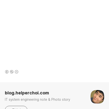
(새창열림)
로그 정보
blog.helperchoi.com
IT system engineering note & Photo story