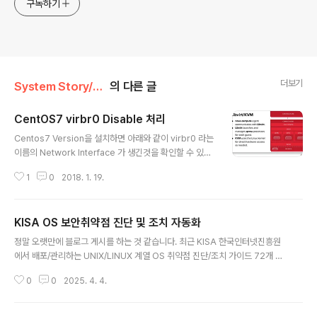
구독하기
더보기
System Story/CentOS 7
의 다른 글
CentOS7 virbr0 Disable 처리
글 내용
Centos7 Version을 설치하면 아래와 같이 virbr0 라는
이름의 Network Interface 가 생긴것을 확인할 수 있다.
[root@centos7 /]# [root@centos7 /]# ip a ... 중략
1
0
2018. 1. 19.
11: virbr0: mtu 1500 qdisc noqueue state DOWN
link/ether 52:54:00:a1:27:47 brd ff:ff:ff:ff:ff:ff inet
192.168.122.1/24 brd 192.168.122.255 scope gl
KISA OS 보안취약점 진단 및 조치 자동화
obal virbr0 ... 중략 virbr0는 kernel 기반 Hyperviso
글 내용
r인 kvm 서비스에서 사용하는 OpenvSwitch 기반의 V
정말 오랫만에 블로그 게시를 하는 것 같습니다. 최근 KISA 한국인터넷진흥원
LAN NAT Interface 이다. 때문에 kvm 기반 가상화 서
에서 배포/관리하는 UNIX/LINUX 계열 OS 취약점 진단/조치 가이드 72개 항
비스를 제공..
목에 대하여 진단 및 조치 자동화 스크립트를 작성중에 있습니다. OS 취약점 조
0
0
2025. 4. 4.
치로 인한 영향도 발생 등 유사시 작업 전 형상으로 복구 할 수 있도록, Script
수행시 백업과 복구 기능을 기본 제공합니다. ISMS-P 정보보안 인증 수행등을
필수로 하는 기업 및 공공기관에서 주로 사용을 하실 듯 한데요. 모쪼록 관련 업