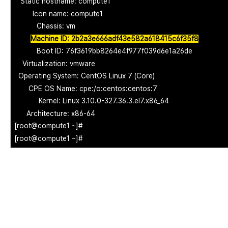
Static hostname: compute1
Icon name: compute1
Chassis: vm
Machine ID: 2b2a3e666adf43e582a618415c6f35f8
Boot ID: 76f3619bb8264e4f977f039d6e1a26de
Virtualization: vmware
Operating System: CentOS Linux 7 (Core)
CPE OS Name: cpe:/o:centos:centos:7
Kernel: Linux 3.10.0-327.36.3.el7.x86_64
Architecture: x86-64
[root@compute1 ~]#
[root@compute1 ~]#