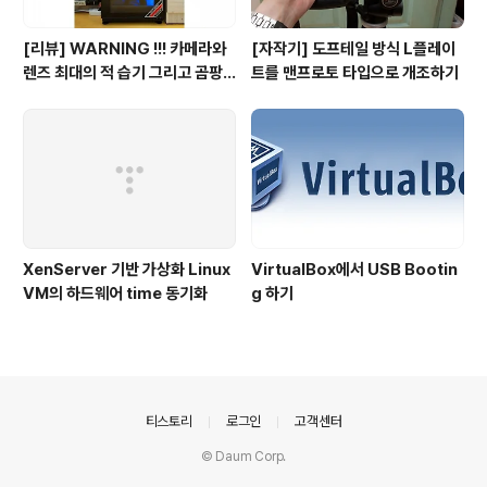
[리뷰] WARNING !!! 카메라와
[자작기] 도프테일 방식 L플레이
렌즈 최대의 적 습기 그리고 곰팡
트를 맨프로토 타입으로 개조하기
이의 계절이 다가온다.
XenServer 기반 가상화 Linux
VirtualBox에서 USB Bootin
VM의 하드웨어 time 동기화
g 하기
의안내
티스토리
로그인
고객센터
© Daum Corp.