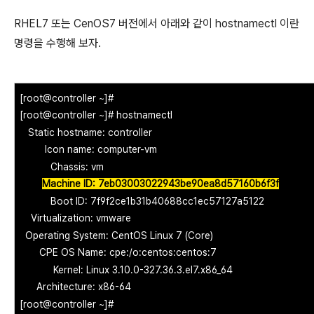
RHEL7 또는 CenOS7 버전에서 아래와 같이 hostnamectl 이란
명령을 수행해 보자.
[root@controller ~]#
[root@controller ~]# hostnamectl
Static hostname: controller
Icon name: computer-vm
Chassis: vm
Machine ID: 7eb03003022943be90ea8d57160b6f3f
Boot ID: 7f9f2ce1b31b40688cc1ec57127a5122
Virtualization: vmware
Operating System: CentOS Linux 7 (Core)
CPE OS Name: cpe:/o:centos:centos:7
Kernel: Linux 3.10.0-327.36.3.el7.x86_64
Architecture: x86-64
[root@controller ~]#