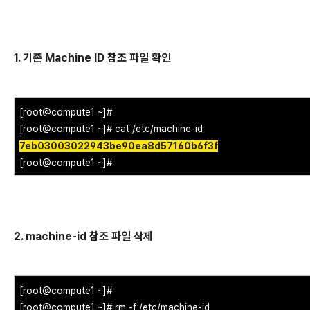
1. 기존 Machine ID 참조 파일 확인
[root@compute1 ~]#
[root@compute1 ~]# cat /etc/machine-id
7eb03003022943be90ea8d57160b6f3f
[root@compute1 ~]#
2. machine-id 참조 파일 삭제
[root@compute1 ~]#
[root@compute1 ~]# rm -f /etc/machine-id